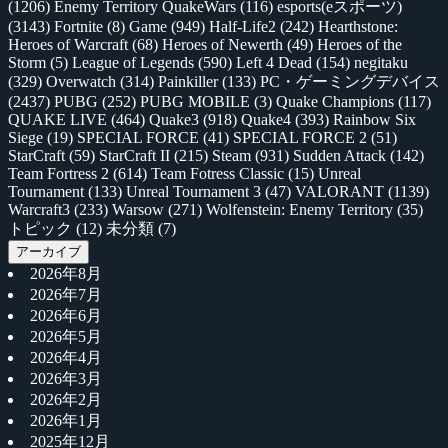
(1206)
Enemy Territory QuakeWars
(116)
esports(eスポーツ)
(3143)
Fortnite
(8)
Game
(949)
Half-Life2
(242)
Hearthstone:
Heroes of Warcraft
(68)
Heroes of Newerth
(49)
Heroes of the
Storm
(5)
League of Legends
(590)
Left 4 Dead
(154)
negitaku
(329)
Overwatch
(314)
Painkiller
(133)
PC・ゲーミングデバイス
(2437)
PUBG
(252)
PUBG MOBILE
(3)
Quake Champions
(117)
QUAKE LIVE
(464)
Quake3
(918)
Quake4
(393)
Rainbow Six
Siege
(19)
SPECIAL FORCE
(41)
SPECIAL FORCE 2
(51)
StarCraft
(59)
StarCraft II
(215)
Steam
(931)
Sudden Attack
(142)
Team Fortress 2
(614)
Team Fotress Classic
(15)
Unreal
Tournament
(133)
Unreal Tournament 3
(47)
VALORANT
(1139)
Warcraft3
(233)
Warsow
(271)
Wolfenstein: Enemy Territory
(35)
トピック
(12)
未分類
(7)
アーカイブ
2026年8月
2026年7月
2026年6月
2026年5月
2026年4月
2026年3月
2026年2月
2026年1月
2025年12月