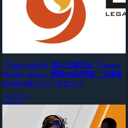
『StarCraft II』個人主催大会「Legacy
Weekly Japan」開催500回突破、主催者
Horikenさんインタビュー
2026年8月5日
StarCraft II