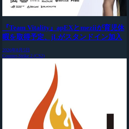
『Team Vitality』apEXとmeziiが育児休
暇を取得予定、jLがスタンドイン加入
2026年8月5日
Counter-Strike 2 (CS2)