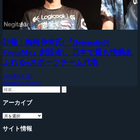
訃報：梅崎伸幸氏(『DetonatioN
FocusMe』創設者)、日本で最も情熱あ
ふれるeスポーツチーム代表
2026年8月3日
esports(eスポーツ)
アーカイブ
サイト情報