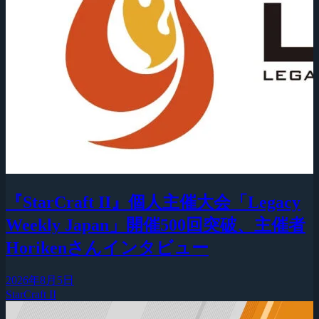
『StarCraft II』個人主催大会「Legacy
Weekly Japan」開催500回突破、主催者
Horikenさんインタビュー
2026年8月5日
StarCraft II