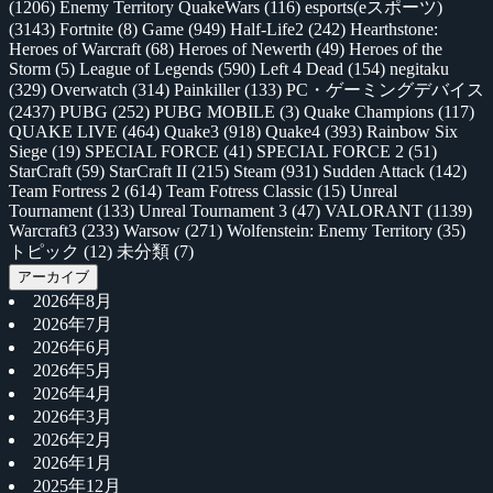
(1206)
Enemy Territory QuakeWars
(116)
esports(eスポーツ)
(3143)
Fortnite
(8)
Game
(949)
Half-Life2
(242)
Hearthstone:
Heroes of Warcraft
(68)
Heroes of Newerth
(49)
Heroes of the
Storm
(5)
League of Legends
(590)
Left 4 Dead
(154)
negitaku
(329)
Overwatch
(314)
Painkiller
(133)
PC・ゲーミングデバイス
(2437)
PUBG
(252)
PUBG MOBILE
(3)
Quake Champions
(117)
QUAKE LIVE
(464)
Quake3
(918)
Quake4
(393)
Rainbow Six
Siege
(19)
SPECIAL FORCE
(41)
SPECIAL FORCE 2
(51)
StarCraft
(59)
StarCraft II
(215)
Steam
(931)
Sudden Attack
(142)
Team Fortress 2
(614)
Team Fotress Classic
(15)
Unreal
Tournament
(133)
Unreal Tournament 3
(47)
VALORANT
(1139)
Warcraft3
(233)
Warsow
(271)
Wolfenstein: Enemy Territory
(35)
トピック
(12)
未分類
(7)
アーカイブ
2026年8月
2026年7月
2026年6月
2026年5月
2026年4月
2026年3月
2026年2月
2026年1月
2025年12月