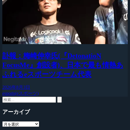
訃報：梅崎伸幸氏(『DetonatioN
FocusMe』創設者)、日本で最も情熱あ
ふれるeスポーツチーム代表
2026年8月3日
esports(eスポーツ)
アーカイブ