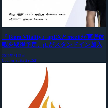
『Team Vitality』apEXとmeziiが育児休
暇を取得予定、jLがスタンドイン加入
2026年8月5日
Counter-Strike 2 (CS2)