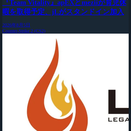
『Team Vitality』apEXとmeziiが育児休
暇を取得予定、jLがスタンドイン加入
2026年8月5日
Counter-Strike 2 (CS2)