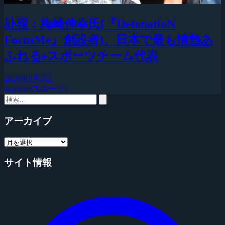
訃報：梅崎伸幸氏(『DetonatioN
FocusMe』創設者)、日本で最も情熱あ
ふれるeスポーツチーム代表
2026年8月3日
esports(eスポーツ)
アーカイブ
サイト情報