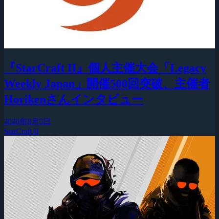
『StarCraft II』個人主催大会「Legacy
Weekly Japan」開催500回突破、主催者
Horikenさんインタビュー
2026年8月5日
StarCraft II