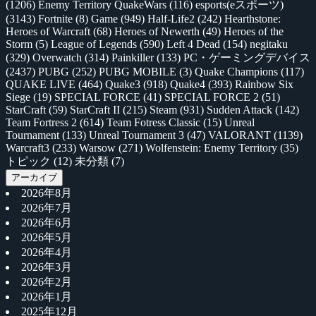
(1206)
Enemy Territory QuakeWars
(116)
esports(eスポーツ)
(3143)
Fortnite
(8)
Game
(949)
Half-Life2
(242)
Hearthstone:
Heroes of Warcraft
(68)
Heroes of Newerth
(49)
Heroes of the
Storm
(5)
League of Legends
(590)
Left 4 Dead
(154)
negitaku
(329)
Overwatch
(314)
Painkiller
(133)
PC・ゲーミングデバイス
(2437)
PUBG
(252)
PUBG MOBILE
(3)
Quake Champions
(117)
QUAKE LIVE
(464)
Quake3
(918)
Quake4
(393)
Rainbow Six
Siege
(19)
SPECIAL FORCE
(41)
SPECIAL FORCE 2
(51)
StarCraft
(59)
StarCraft II
(215)
Steam
(931)
Sudden Attack
(142)
Team Fortress 2
(614)
Team Fotress Classic
(15)
Unreal
Tournament
(133)
Unreal Tournament 3
(47)
VALORANT
(1139)
Warcraft3
(233)
Warsow
(271)
Wolfenstein: Enemy Territory
(35)
トピック
(12)
未分類
(7)
アーカイブ
2026年8月
2026年7月
2026年6月
2026年5月
2026年4月
2026年3月
2026年2月
2026年1月
2025年12月