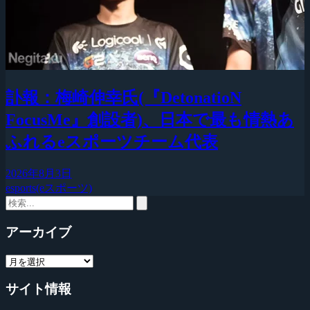
訃報：梅崎伸幸氏(『DetonatioN
FocusMe』創設者)、日本で最も情熱あ
ふれるeスポーツチーム代表
2026年8月3日
esports(eスポーツ)
アーカイブ
サイト情報