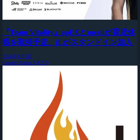
『Team Vitality』apEXとmeziiが育児休
暇を取得予定、jLがスタンドイン加入
2026年8月5日
Counter-Strike 2 (CS2)