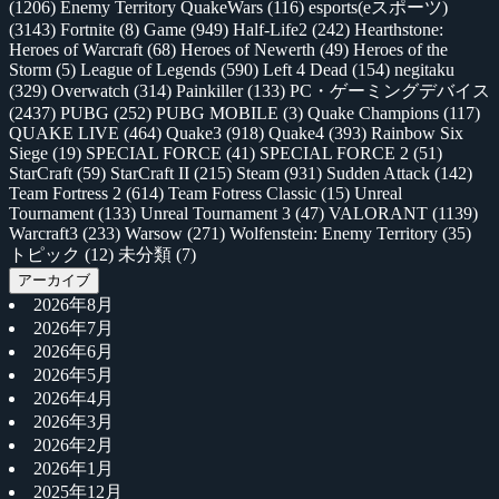
(1206)
Enemy Territory QuakeWars
(116)
esports(eスポーツ)
(3143)
Fortnite
(8)
Game
(949)
Half-Life2
(242)
Hearthstone:
Heroes of Warcraft
(68)
Heroes of Newerth
(49)
Heroes of the
Storm
(5)
League of Legends
(590)
Left 4 Dead
(154)
negitaku
(329)
Overwatch
(314)
Painkiller
(133)
PC・ゲーミングデバイス
(2437)
PUBG
(252)
PUBG MOBILE
(3)
Quake Champions
(117)
QUAKE LIVE
(464)
Quake3
(918)
Quake4
(393)
Rainbow Six
Siege
(19)
SPECIAL FORCE
(41)
SPECIAL FORCE 2
(51)
StarCraft
(59)
StarCraft II
(215)
Steam
(931)
Sudden Attack
(142)
Team Fortress 2
(614)
Team Fotress Classic
(15)
Unreal
Tournament
(133)
Unreal Tournament 3
(47)
VALORANT
(1139)
Warcraft3
(233)
Warsow
(271)
Wolfenstein: Enemy Territory
(35)
トピック
(12)
未分類
(7)
アーカイブ
2026年8月
2026年7月
2026年6月
2026年5月
2026年4月
2026年3月
2026年2月
2026年1月
2025年12月