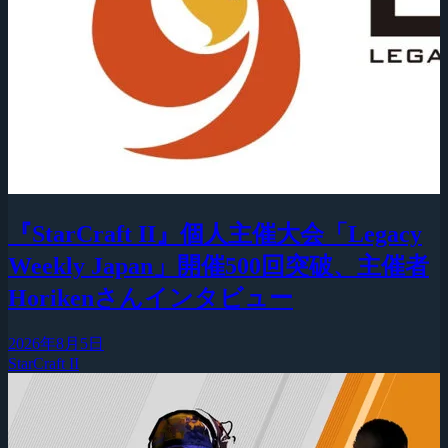
『StarCraft II』個人主催大会「Legacy
Weekly Japan」開催500回突破、主催者
Horikenさんインタビュー
2026年8月5日
StarCraft II