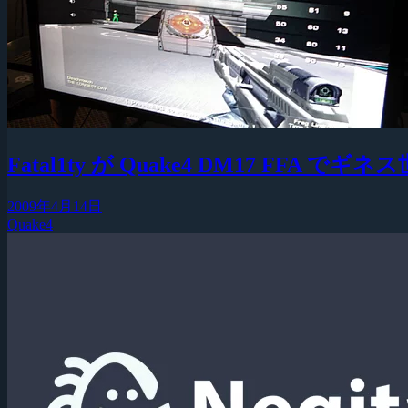
Fatal1ty が Quake4 DM17 FFA 
2009年4月14日
Quake4