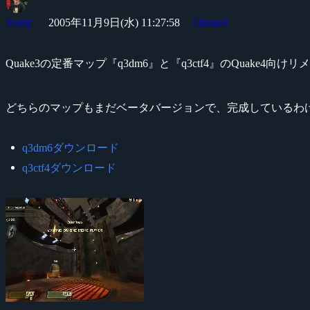
Yossy
2005年11月9日(水) 11:27:58
Quake4
Quake3の定番マップ『q3dm6』と『q3ctf4』のQuake
どちらのマップもまだベータバージョンで、完成しているわ
q3dm6ダウンロード
q3ctf4ダウンロード