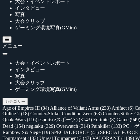
大会・イベントレポート
インタビュー
写真
大会クリップ
ゲーミング環境写真(GMiru)
メニュー
大会・イベントレポート
インタビュー
写真
大会クリップ
ゲーミング環境写真(GMiru)
カテゴリー
Age of Empires III
(84)
Alliance of Valiant Arms
(233)
Artifact
(6)
Ca
Online 2
(18)
Counter-Strike: Condition Zero
(63)
Counter-Strike: G
QuakeWars
(116)
esports(eスポーツ)
(3143)
Fortnite
(8)
Game
(949
Dead
(154)
negitaku
(329)
Overwatch
(314)
Painkiller
(133)
PC・
Rainbow Six Siege
(19)
SPECIAL FORCE
(41)
SPECIAL FORCE
Tournament
(133)
Unreal Tournament 3
(47)
VALORANT
(1139)
Wa