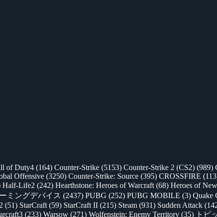
ll of Duty4
(164)
Counter-Strike
(5153)
Counter-Strike 2 (CS2)
(989)
lobal Offensive
(3250)
Counter-Strike: Source
(395)
CROSSFIRE
(113
)
Half-Life2
(242)
Hearthstone: Heroes of Warcraft
(68)
Heroes of New
ゲーミングデバイス
(2437)
PUBG
(252)
PUBG MOBILE
(3)
Quake 
 2
(51)
StarCraft
(59)
StarCraft II
(215)
Steam
(931)
Sudden Attack
(14
rcraft3
(233)
Warsow
(271)
Wolfenstein: Enemy Territory
(35)
トピ