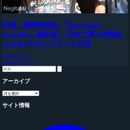
訃報：梅崎伸幸氏(『DetonatioN
FocusMe』創設者)、日本で最も情熱あ
ふれるeスポーツチーム代表
2026年8月3日
esports(eスポーツ)
アーカイブ
サイト情報