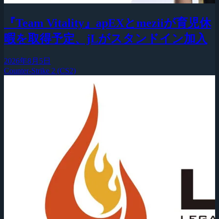
『Team Vitality』apEXとmeziiが育児休
暇を取得予定、jLがスタンドイン加入
2026年8月5日
Counter-Strike 2 (CS2)