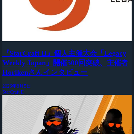
『StarCraft II』個人主催大会「Legacy
Weekly Japan」開催500回突破、主催者
Horikenさんインタビュー
2026年8月5日
StarCraft II