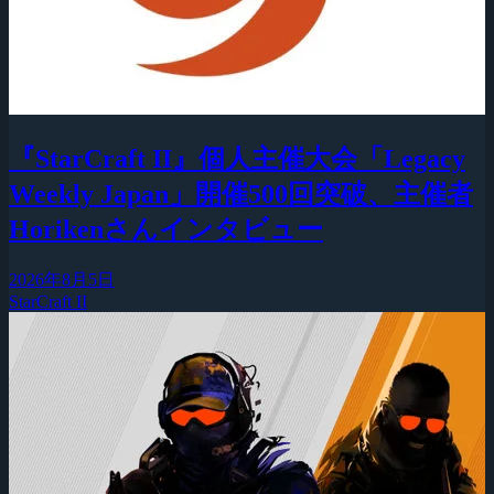
『StarCraft II』個人主催大会「Legacy
Weekly Japan」開催500回突破、主催者
Horikenさんインタビュー
2026年8月5日
StarCraft II