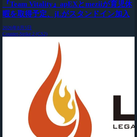
『Team Vitality』apEXとmeziiが育児休
暇を取得予定、jLがスタンドイン加入
2026年8月5日
Counter-Strike 2 (CS2)