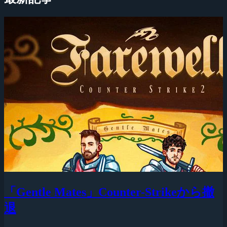
「Gentle Mates」Counter-Strikeから撤
退