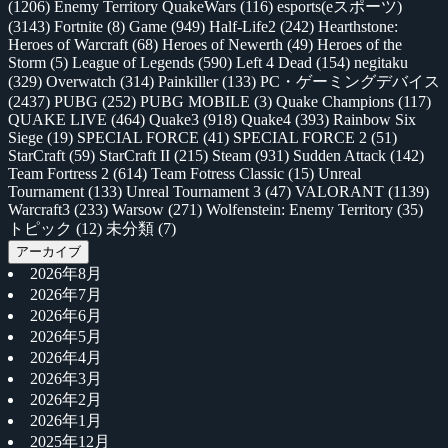
(1206)
Enemy Territory QuakeWars
(116)
esports(eスポーツ)
(3143)
Fortnite
(8)
Game
(949)
Half-Life2
(242)
Hearthstone:
Heroes of Warcraft
(68)
Heroes of Newerth
(49)
Heroes of the
Storm
(5)
League of Legends
(590)
Left 4 Dead
(154)
negitaku
(329)
Overwatch
(314)
Painkiller
(133)
PC・ゲーミングデバイス
(2437)
PUBG
(252)
PUBG MOBILE
(3)
Quake Champions
(117)
QUAKE LIVE
(464)
Quake3
(918)
Quake4
(393)
Rainbow Six
Siege
(19)
SPECIAL FORCE
(41)
SPECIAL FORCE 2
(51)
StarCraft
(59)
StarCraft II
(215)
Steam
(931)
Sudden Attack
(142)
Team Fortress 2
(614)
Team Fotress Classic
(15)
Unreal
Tournament
(133)
Unreal Tournament 3
(47)
VALORANT
(1139)
Warcraft3
(233)
Warsow
(271)
Wolfenstein: Enemy Territory
(35)
トピック
(12)
未分類
(7)
アーカイブ
2026年8月
2026年7月
2026年6月
2026年5月
2026年4月
2026年3月
2026年2月
2026年1月
2025年12月