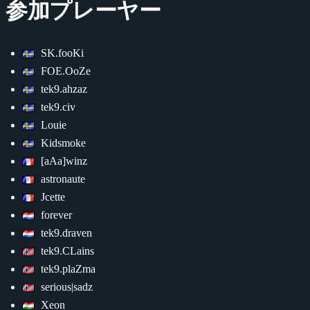
参加プレーヤー
SK.fooKi
FOE.OoZe
tek9.ahzaz
tek9.civ
Louie
Kidsmoke
[aAa]winz
astronaute
Jcette
forever
tek9.draven
tek9.CLains
tek9.plaZma
serious|sadz
Xeon