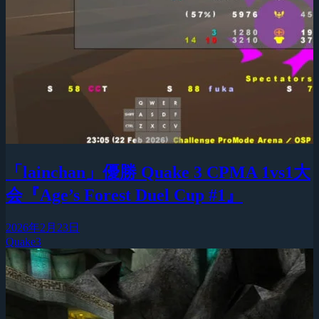
「lainchan」優勝 Quake 3 CPMA 1vs1大
会『Age’s Forest Duel Cup #1』
2026年2月23日
Quake3