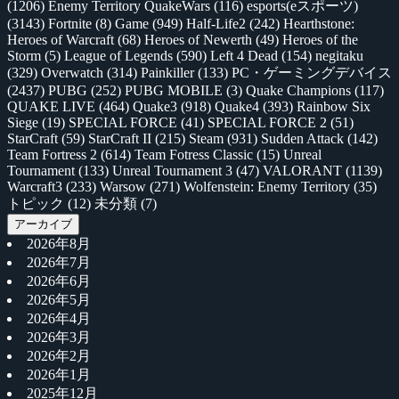
(1206)
Enemy Territory QuakeWars
(116)
esports(eスポーツ)
(3143)
Fortnite
(8)
Game
(949)
Half-Life2
(242)
Hearthstone:
Heroes of Warcraft
(68)
Heroes of Newerth
(49)
Heroes of the
Storm
(5)
League of Legends
(590)
Left 4 Dead
(154)
negitaku
(329)
Overwatch
(314)
Painkiller
(133)
PC・ゲーミングデバイス
(2437)
PUBG
(252)
PUBG MOBILE
(3)
Quake Champions
(117)
QUAKE LIVE
(464)
Quake3
(918)
Quake4
(393)
Rainbow Six
Siege
(19)
SPECIAL FORCE
(41)
SPECIAL FORCE 2
(51)
StarCraft
(59)
StarCraft II
(215)
Steam
(931)
Sudden Attack
(142)
Team Fortress 2
(614)
Team Fotress Classic
(15)
Unreal
Tournament
(133)
Unreal Tournament 3
(47)
VALORANT
(1139)
Warcraft3
(233)
Warsow
(271)
Wolfenstein: Enemy Territory
(35)
トピック
(12)
未分類
(7)
アーカイブ
2026年8月
2026年7月
2026年6月
2026年5月
2026年4月
2026年3月
2026年2月
2026年1月
2025年12月