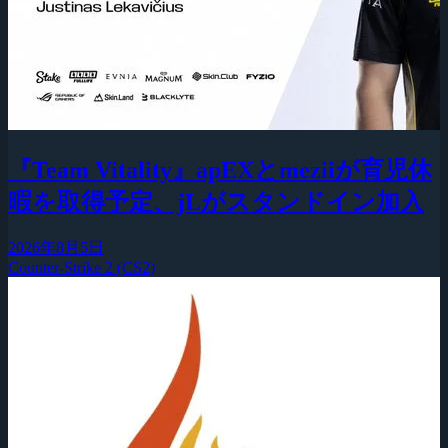
『Team Vitality』apEXとmeziiが育児休
暇を取得予定、jLがスタンドイン加入
2026年8月5日
Counter-Strike 2 (CS2)