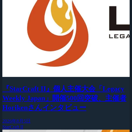
『StarCraft II』個人主催大会「Legacy
Weekly Japan」開催500回突破、主催者
Horikenさんインタビュー
2026年8月5日
StarCraft II