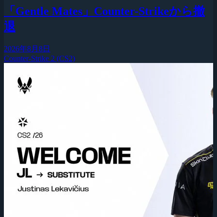
「Gentle Mates」Counter-Strikeから撤
退
2026年8月8日
Counter-Strike 2 (CS2)