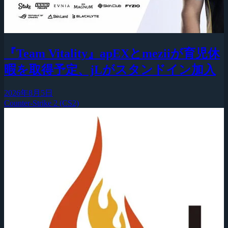
『Team Vitality』apEXとmeziiが育児休
暇を取得予定、jLがスタンドイン加入
2026年8月5日
Counter-Strike 2 (CS2)