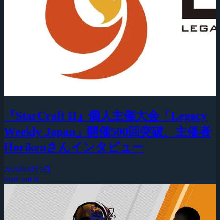
『StarCraft II』個人主催大会「Legacy
Weekly Japan」開催500回突破、主催者
Horikenさんインタビュー
2026年8月5日
StarCraft II