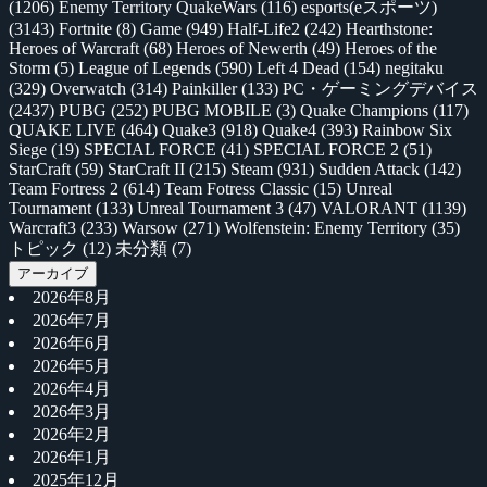
(1206)
Enemy Territory QuakeWars
(116)
esports(eスポーツ)
(3143)
Fortnite
(8)
Game
(949)
Half-Life2
(242)
Hearthstone:
Heroes of Warcraft
(68)
Heroes of Newerth
(49)
Heroes of the
Storm
(5)
League of Legends
(590)
Left 4 Dead
(154)
negitaku
(329)
Overwatch
(314)
Painkiller
(133)
PC・ゲーミングデバイス
(2437)
PUBG
(252)
PUBG MOBILE
(3)
Quake Champions
(117)
QUAKE LIVE
(464)
Quake3
(918)
Quake4
(393)
Rainbow Six
Siege
(19)
SPECIAL FORCE
(41)
SPECIAL FORCE 2
(51)
StarCraft
(59)
StarCraft II
(215)
Steam
(931)
Sudden Attack
(142)
Team Fortress 2
(614)
Team Fotress Classic
(15)
Unreal
Tournament
(133)
Unreal Tournament 3
(47)
VALORANT
(1139)
Warcraft3
(233)
Warsow
(271)
Wolfenstein: Enemy Territory
(35)
トピック
(12)
未分類
(7)
アーカイブ
2026年8月
2026年7月
2026年6月
2026年5月
2026年4月
2026年3月
2026年2月
2026年1月
2025年12月