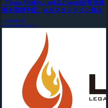
『Team Vitality』apEXとmeziiが育児休
暇を取得予定、jLがスタンドイン加入
2026年8月5日
Counter-Strike 2 (CS2)