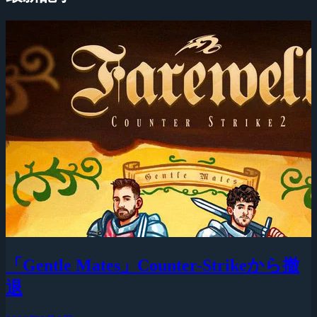
「Gentle Mates」Counter-Strikeから撤
退