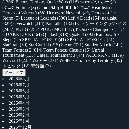
(1206)
Enemy Territory QuakeWars
(116)
esports(eスポーツ)
(3143)
Fortnite
(8)
Game
(949)
Half-Life2
(242)
Hearthstone:
Heroes of Warcraft
(68)
Heroes of Newerth
(49)
Heroes of the
Storm
(5)
League of Legends
(590)
Left 4 Dead
(154)
negitaku
(329)
Overwatch
(314)
Painkiller
(133)
PC・ゲーミングデバイス
(2437)
PUBG
(252)
PUBG MOBILE
(3)
Quake Champions
(117)
QUAKE LIVE
(464)
Quake3
(918)
Quake4
(393)
Rainbow Six
Siege
(19)
SPECIAL FORCE
(41)
SPECIAL FORCE 2
(51)
StarCraft
(59)
StarCraft II
(215)
Steam
(931)
Sudden Attack
(142)
Team Fortress 2
(614)
Team Fotress Classic
(15)
Unreal
Tournament
(133)
Unreal Tournament 3
(47)
VALORANT
(1139)
Warcraft3
(233)
Warsow
(271)
Wolfenstein: Enemy Territory
(35)
トピック
(12)
未分類
(7)
アーカイブ
2026年8月
2026年7月
2026年6月
2026年5月
2026年4月
2026年3月
2026年2月
2026年1月
2025年12月