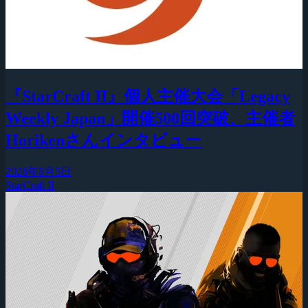
『StarCraft II』個人主催大会「Legacy
Weekly Japan」開催500回突破、主催者
Horikenさんインタビュー
2026年8月5日
StarCraft II