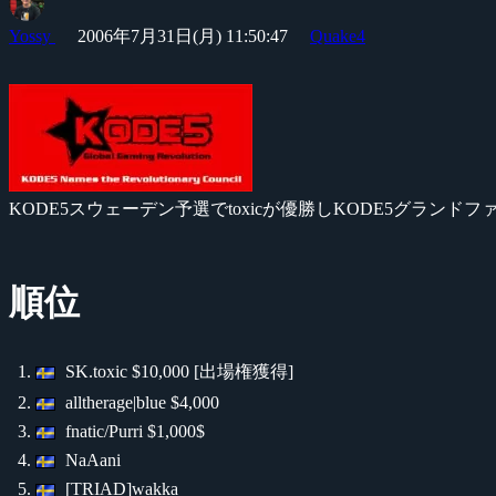
Yossy
2006年7月31日(月) 11:50:47
Quake4
KODE5スウェーデン予選でtoxicが優勝しKODE5グラン
順位
SK.toxic $10,000 [出場権獲得]
alltherage|blue $4,000
fnatic/Purri $1,000$
NaAani
[TRIAD]wakka