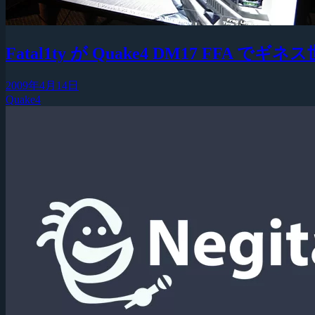
Fatal1ty が Quake4 DM17 FFA 
2009年4月14日
Quake4