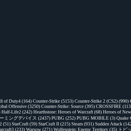
ll of Duty4
(164)
Counter-Strike
(5153)
Counter-Strike 2 (CS2)
(990)
lobal Offensive
(3250)
Counter-Strike: Source
(395)
CROSSFIRE
(113
)
Half-Life2
(242)
Hearthstone: Heroes of Warcraft
(68)
Heroes of New
ゲーミングデバイス
(2437)
PUBG
(252)
PUBG MOBILE
(3)
Quake 
 2
(51)
StarCraft
(59)
StarCraft II
(215)
Steam
(931)
Sudden Attack
(14
rcraft3
(233)
Warsow
(271)
Wolfenstein: Enemy Territory
(35)
トピ