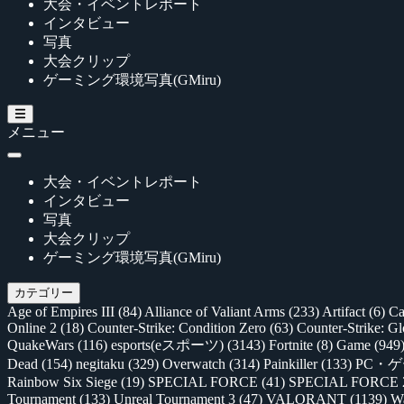
大会・イベントレポート
インタビュー
写真
大会クリップ
ゲーミング環境写真(GMiru)
メニュー
大会・イベントレポート
インタビュー
写真
大会クリップ
ゲーミング環境写真(GMiru)
カテゴリー
Age of Empires III
(84)
Alliance of Valiant Arms
(233)
Artifact
(6)
Ca
Online 2
(18)
Counter-Strike: Condition Zero
(63)
Counter-Strike: G
QuakeWars
(116)
esports(eスポーツ)
(3143)
Fortnite
(8)
Game
(949
Dead
(154)
negitaku
(329)
Overwatch
(314)
Painkiller
(133)
PC・
Rainbow Six Siege
(19)
SPECIAL FORCE
(41)
SPECIAL FORCE
Tournament
(133)
Unreal Tournament 3
(47)
VALORANT
(1139)
Wa