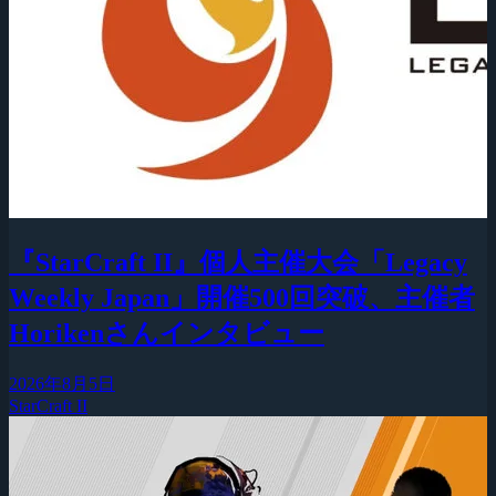
『StarCraft II』個人主催大会「Legacy
Weekly Japan」開催500回突破、主催者
Horikenさんインタビュー
2026年8月5日
StarCraft II