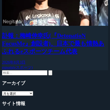
訃報：梅崎伸幸氏(『DetonatioN
FocusMe』創設者)、日本で最も情熱あ
ふれるeスポーツチーム代表
2026年8月3日
esports(eスポーツ)
アーカイブ
サイト情報