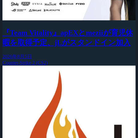
『Team Vitality』apEXとmeziiが育児休
暇を取得予定、jLがスタンドイン加入
2026年8月5日
Counter-Strike 2 (CS2)