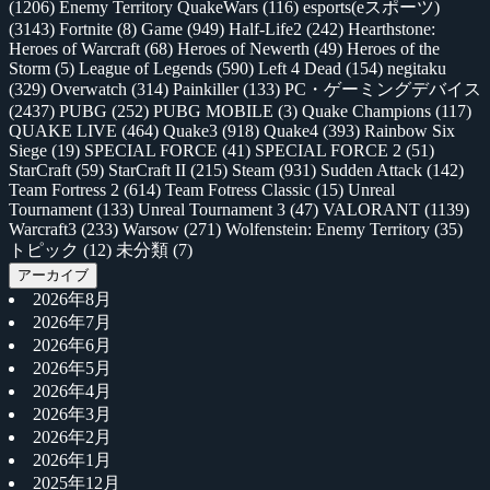
(1206)
Enemy Territory QuakeWars
(116)
esports(eスポーツ)
(3143)
Fortnite
(8)
Game
(949)
Half-Life2
(242)
Hearthstone:
Heroes of Warcraft
(68)
Heroes of Newerth
(49)
Heroes of the
Storm
(5)
League of Legends
(590)
Left 4 Dead
(154)
negitaku
(329)
Overwatch
(314)
Painkiller
(133)
PC・ゲーミングデバイス
(2437)
PUBG
(252)
PUBG MOBILE
(3)
Quake Champions
(117)
QUAKE LIVE
(464)
Quake3
(918)
Quake4
(393)
Rainbow Six
Siege
(19)
SPECIAL FORCE
(41)
SPECIAL FORCE 2
(51)
StarCraft
(59)
StarCraft II
(215)
Steam
(931)
Sudden Attack
(142)
Team Fortress 2
(614)
Team Fotress Classic
(15)
Unreal
Tournament
(133)
Unreal Tournament 3
(47)
VALORANT
(1139)
Warcraft3
(233)
Warsow
(271)
Wolfenstein: Enemy Territory
(35)
トピック
(12)
未分類
(7)
アーカイブ
2026年8月
2026年7月
2026年6月
2026年5月
2026年4月
2026年3月
2026年2月
2026年1月
2025年12月