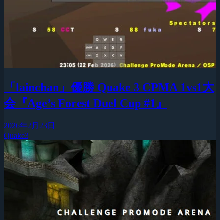
「lainchan」優勝 Quake 3 CPMA 1vs1大
会『Age’s Forest Duel Cup #1』
2026年2月23日
Quake3