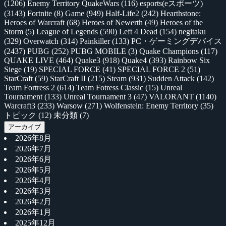
(1206)
Enemy Territory QuakeWars
(116)
esports(eスポーツ)
(3143)
Fortnite
(8)
Game
(949)
Half-Life2
(242)
Hearthstone:
Heroes of Warcraft
(68)
Heroes of Newerth
(49)
Heroes of the
Storm
(5)
League of Legends
(590)
Left 4 Dead
(154)
negitaku
(329)
Overwatch
(314)
Painkiller
(133)
PC・ゲーミングデバイス
(2437)
PUBG
(252)
PUBG MOBILE
(3)
Quake Champions
(117)
QUAKE LIVE
(464)
Quake3
(918)
Quake4
(393)
Rainbow Six
Siege
(19)
SPECIAL FORCE
(41)
SPECIAL FORCE 2
(51)
StarCraft
(59)
StarCraft II
(215)
Steam
(931)
Sudden Attack
(142)
Team Fortress 2
(614)
Team Fotress Classic
(15)
Unreal
Tournament
(133)
Unreal Tournament 3
(47)
VALORANT
(1140)
Warcraft3
(233)
Warsow
(271)
Wolfenstein: Enemy Territory
(35)
トピック
(12)
未分類
(7)
アーカイブ
2026年8月
2026年7月
2026年6月
2026年5月
2026年4月
2026年3月
2026年2月
2026年1月
2025年12月