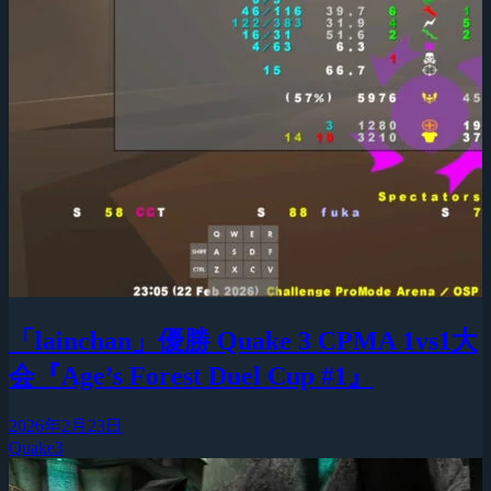
「lainchan」優勝 Quake 3 CPMA 1vs1大
会『Age’s Forest Duel Cup #1』
2026年2月23日
Quake3