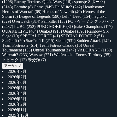
(1206)
Enemy Territory QuakeWars
(116)
esports(eスポーツ)
(3143)
Fortnite
(8)
Game
(949)
Half-Life2
(242)
Hearthstone:
Heroes of Warcraft
(68)
Heroes of Newerth
(49)
Heroes of the
Storm
(5)
League of Legends
(590)
Left 4 Dead
(154)
negitaku
(329)
Overwatch
(314)
Painkiller
(133)
PC・ゲーミングデバイス
(2437)
PUBG
(252)
PUBG MOBILE
(3)
Quake Champions
(117)
QUAKE LIVE
(464)
Quake3
(918)
Quake4
(393)
Rainbow Six
Siege
(19)
SPECIAL FORCE
(41)
SPECIAL FORCE 2
(51)
StarCraft
(59)
StarCraft II
(215)
Steam
(931)
Sudden Attack
(142)
Team Fortress 2
(614)
Team Fotress Classic
(15)
Unreal
Tournament
(133)
Unreal Tournament 3
(47)
VALORANT
(1139)
Warcraft3
(233)
Warsow
(271)
Wolfenstein: Enemy Territory
(35)
トピック
(12)
未分類
(7)
アーカイブ
2026年8月
2026年7月
2026年6月
2026年5月
2026年4月
2026年3月
2026年2月
2026年1月
2025年12月