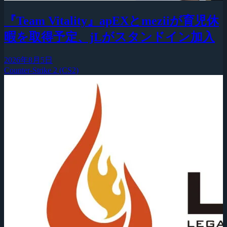
『Team Vitality』apEXとmeziiが育児休
暇を取得予定、jLがスタンドイン加入
2026年8月5日
Counter-Strike 2 (CS2)