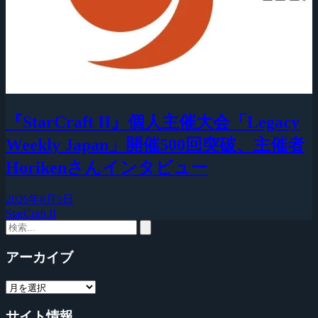
『StarCraft II』個人主催大会「Legacy
Weekly Japan」開催500回突破、主催者
Horikenさんインタビュー
2026年8月5日
StarCraft II
アーカイブ
サイト情報