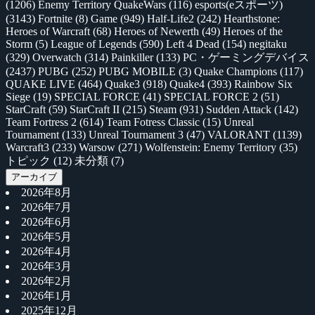
(1206)
Enemy Territory QuakeWars
(116)
esports(eスポーツ)
(3143)
Fortnite
(8)
Game
(949)
Half-Life2
(242)
Hearthstone:
Heroes of Warcraft
(68)
Heroes of Newerth
(49)
Heroes of the
Storm
(5)
League of Legends
(590)
Left 4 Dead
(154)
negitaku
(329)
Overwatch
(314)
Painkiller
(133)
PC・ゲーミングデバイス
(2437)
PUBG
(252)
PUBG MOBILE
(3)
Quake Champions
(117)
QUAKE LIVE
(464)
Quake3
(918)
Quake4
(393)
Rainbow Six
Siege
(19)
SPECIAL FORCE
(41)
SPECIAL FORCE 2
(51)
StarCraft
(59)
StarCraft II
(215)
Steam
(931)
Sudden Attack
(142)
Team Fortress 2
(614)
Team Fotress Classic
(15)
Unreal
Tournament
(133)
Unreal Tournament 3
(47)
VALORANT
(1139)
Warcraft3
(233)
Warsow
(271)
Wolfenstein: Enemy Territory
(35)
トピック
(12)
未分類
(7)
アーカイブ
2026年8月
2026年7月
2026年6月
2026年5月
2026年4月
2026年3月
2026年2月
2026年1月
2025年12月