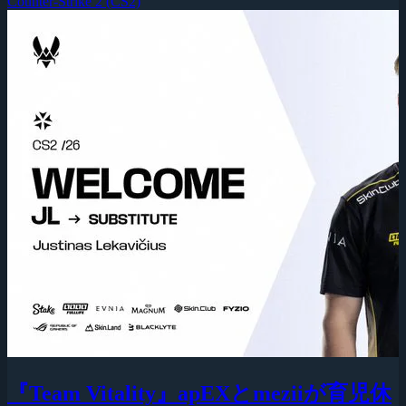
Counter-Strike 2 (CS2)
『Team Vitality』apEXとmeziiが育児休