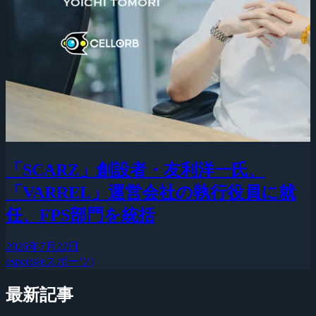
「SCARZ」創設者・友利洋一氏、
「VARREL」運営会社の執行役員に就
任、FPS部門を統括
2026年7月22日
esports(eスポーツ)
最新記事