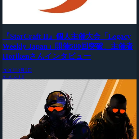
『StarCraft II』個人主催大会「Legacy
Weekly Japan」開催500回突破、主催者
Horikenさんインタビュー
2026年8月5日
StarCraft II