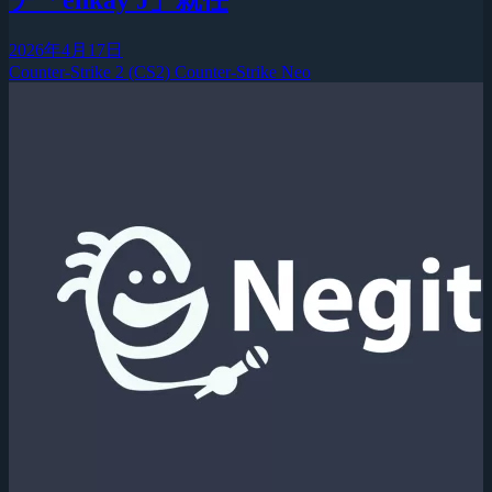
チ「enkay J」就任
2026年4月17日
Counter-Strike 2 (CS2)
Counter-Strike Neo