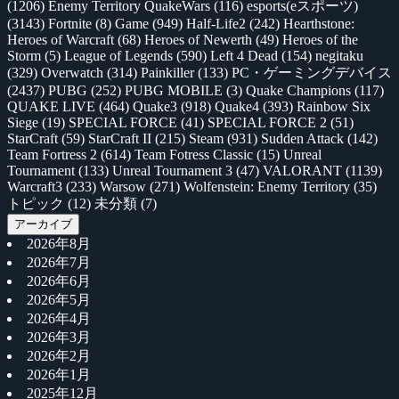
(1206)
Enemy Territory QuakeWars
(116)
esports(eスポーツ)
(3143)
Fortnite
(8)
Game
(949)
Half-Life2
(242)
Hearthstone:
Heroes of Warcraft
(68)
Heroes of Newerth
(49)
Heroes of the
Storm
(5)
League of Legends
(590)
Left 4 Dead
(154)
negitaku
(329)
Overwatch
(314)
Painkiller
(133)
PC・ゲーミングデバイス
(2437)
PUBG
(252)
PUBG MOBILE
(3)
Quake Champions
(117)
QUAKE LIVE
(464)
Quake3
(918)
Quake4
(393)
Rainbow Six
Siege
(19)
SPECIAL FORCE
(41)
SPECIAL FORCE 2
(51)
StarCraft
(59)
StarCraft II
(215)
Steam
(931)
Sudden Attack
(142)
Team Fortress 2
(614)
Team Fotress Classic
(15)
Unreal
Tournament
(133)
Unreal Tournament 3
(47)
VALORANT
(1139)
Warcraft3
(233)
Warsow
(271)
Wolfenstein: Enemy Territory
(35)
トピック
(12)
未分類
(7)
アーカイブ
2026年8月
2026年7月
2026年6月
2026年5月
2026年4月
2026年3月
2026年2月
2026年1月
2025年12月