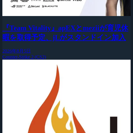
『Team Vitality』apEXとmeziiが育児休
暇を取得予定、jLがスタンドイン加入
2026年8月5日
Counter-Strike 2 (CS2)