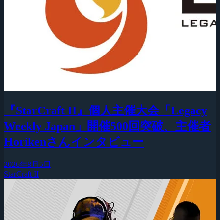
『StarCraft II』個人主催大会「Legacy
Weekly Japan」開催500回突破、主催者
Horikenさんインタビュー
2026年8月5日
StarCraft II