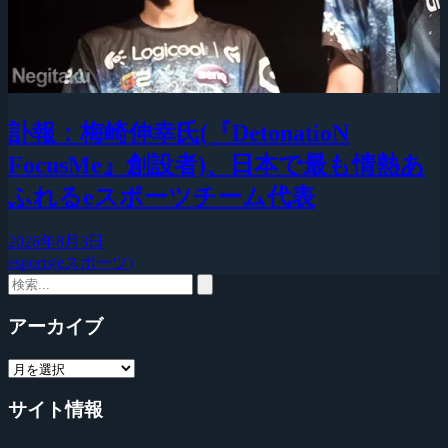
訃報：梅崎伸幸氏(『DetonatioN
FocusMe』創設者)、日本で最も情熱あ
ふれるeスポーツチーム代表
2026年8月3日
esports(eスポーツ)
アーカイブ
サイト情報