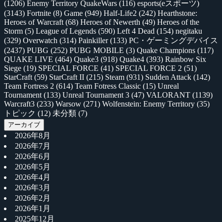
(1206)
Enemy Territory QuakeWars
(116)
esports(eスポーツ)
(3143)
Fortnite
(8)
Game
(949)
Half-Life2
(242)
Hearthstone:
Heroes of Warcraft
(68)
Heroes of Newerth
(49)
Heroes of the
Storm
(5)
League of Legends
(590)
Left 4 Dead
(154)
negitaku
(329)
Overwatch
(314)
Painkiller
(133)
PC・ゲーミングデバイス
(2437)
PUBG
(252)
PUBG MOBILE
(3)
Quake Champions
(117)
QUAKE LIVE
(464)
Quake3
(918)
Quake4
(393)
Rainbow Six
Siege
(19)
SPECIAL FORCE
(41)
SPECIAL FORCE 2
(51)
StarCraft
(59)
StarCraft II
(215)
Steam
(931)
Sudden Attack
(142)
Team Fortress 2
(614)
Team Fotress Classic
(15)
Unreal
Tournament
(133)
Unreal Tournament 3
(47)
VALORANT
(1139)
Warcraft3
(233)
Warsow
(271)
Wolfenstein: Enemy Territory
(35)
トピック
(12)
未分類
(7)
アーカイブ
2026年8月
2026年7月
2026年6月
2026年5月
2026年4月
2026年3月
2026年2月
2026年1月
2025年12月