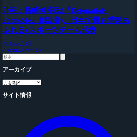
訃報：梅崎伸幸氏(『DetonatioN
FocusMe』創設者)、日本で最も情熱あ
ふれるeスポーツチーム代表
2026年8月3日
esports(eスポーツ)
アーカイブ
サイト情報