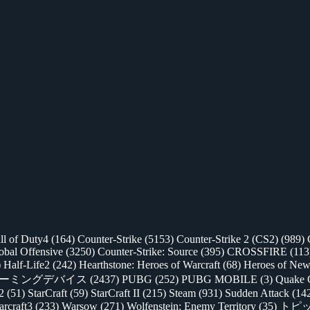
ll of Duty4
(164)
Counter-Strike
(5153)
Counter-Strike 2 (CS2)
(989)
lobal Offensive
(3250)
Counter-Strike: Source
(395)
CROSSFIRE
(113
)
Half-Life2
(242)
Hearthstone: Heroes of Warcraft
(68)
Heroes of New
ゲーミングデバイス
(2437)
PUBG
(252)
PUBG MOBILE
(3)
Quake 
 2
(51)
StarCraft
(59)
StarCraft II
(215)
Steam
(931)
Sudden Attack
(14
rcraft3
(233)
Warsow
(271)
Wolfenstein: Enemy Territory
(35)
トピ