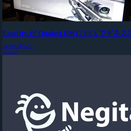
Fatal1ty が Quake4 DM17 FFA 
2009年4月14日
Quake4