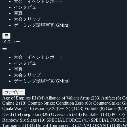
大会・イベントレポート
インタビュー
写真
大会クリップ
ゲーミング環境写真(GMiru)
メニュー
大会・イベントレポート
インタビュー
写真
大会クリップ
ゲーミング環境写真(GMiru)
カテゴリー
Age of Empires III
(84)
Alliance of Valiant Arms
(233)
Artifact
(6)
Ca
Online 2
(18)
Counter-Strike: Condition Zero
(63)
Counter-Strike: G
QuakeWars
(116)
esports(eスポーツ)
(3143)
Fortnite
(8)
Game
(949
Dead
(154)
negitaku
(329)
Overwatch
(314)
Painkiller
(133)
PC・
Rainbow Six Siege
(19)
SPECIAL FORCE
(41)
SPECIAL FORCE
Tournament
(133)
Unreal Tournament 3
(47)
VALORANT
(1139)
Wa