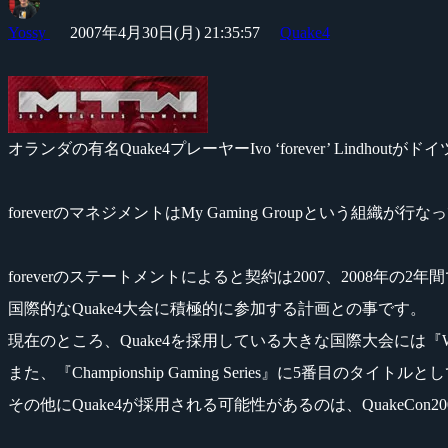
Yossy
2007年4月30日(月) 21:35:57
Quake4
オランダの有名Quake4プレーヤーIvo ‘forever’ Lindh
foreverのマネジメントはMy Gaming Groupとい
foreverのステートメントによると契約は2007、2008年の2
国際的なQuake4大会に積極的に参加する計画との事です。
現在のところ、Quake4を採用している大きな国際大会には『World Se
また、『Championship Gaming Series』に5番目のタイトルと
その他にQuake4が採用される可能性があるのは、QuakeCon2