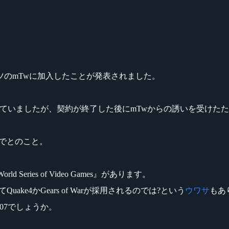
outがドイツのmTwに加入したことが発表されました。
う組織が行なっていましたが、契約が終了した後にmTwからの誘いを受
年間でとのこと。
ries of Video Games』があります。
してQuake4かGears of Warが採用されるのでは?という
ウワサ
もあ
007でしょうか。