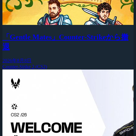
「Gentle Mates」Counter-Strikeから撤
退
2026年8月8日
Counter-Strike 2 (CS2)