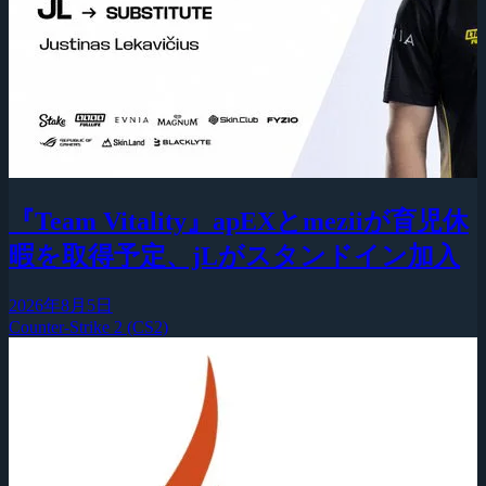
『Team Vitality』apEXとmeziiが育児休
暇を取得予定、jLがスタンドイン加入
2026年8月5日
Counter-Strike 2 (CS2)