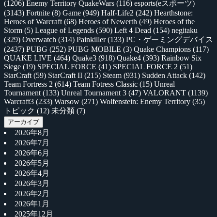
(1206)
Enemy Territory QuakeWars
(116)
esports(eスポーツ)
(3143)
Fortnite
(8)
Game
(949)
Half-Life2
(242)
Hearthstone:
Heroes of Warcraft
(68)
Heroes of Newerth
(49)
Heroes of the
Storm
(5)
League of Legends
(590)
Left 4 Dead
(154)
negitaku
(329)
Overwatch
(314)
Painkiller
(133)
PC・ゲーミングデバイス
(2437)
PUBG
(252)
PUBG MOBILE
(3)
Quake Champions
(117)
QUAKE LIVE
(464)
Quake3
(918)
Quake4
(393)
Rainbow Six
Siege
(19)
SPECIAL FORCE
(41)
SPECIAL FORCE 2
(51)
StarCraft
(59)
StarCraft II
(215)
Steam
(931)
Sudden Attack
(142)
Team Fortress 2
(614)
Team Fotress Classic
(15)
Unreal
Tournament
(133)
Unreal Tournament 3
(47)
VALORANT
(1139)
Warcraft3
(233)
Warsow
(271)
Wolfenstein: Enemy Territory
(35)
トピック
(12)
未分類
(7)
アーカイブ
2026年8月
2026年7月
2026年6月
2026年5月
2026年4月
2026年3月
2026年2月
2026年1月
2025年12月