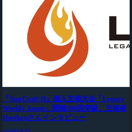
『StarCraft II』個人主催大会「Legacy
Weekly Japan」開催500回突破、主催者
Horikenさんインタビュー
2026年8月5日