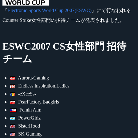
『
Electronic Sports World Cup 2007(ESWC)
』にて行なわれる
Counter-Strike女性部門の招待チームが発表されました。
ESWC2007 CS女性部門 招待
チーム
Aurora-Gaming
Endless Inspiration.Ladies
-eXceSs-
FearFactory.Badgirls
Femin Aim
PowerGirlz
SisterHood
SK Gaming