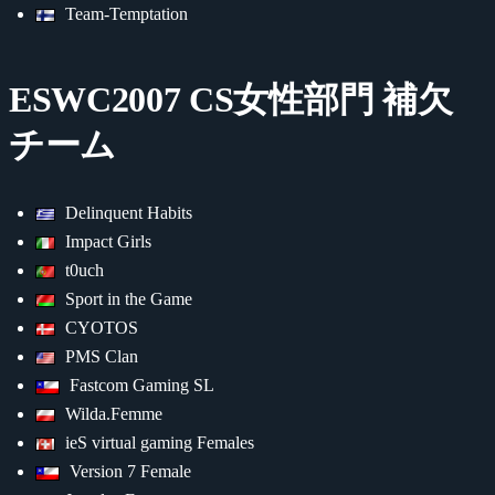
Team-Temptation
ESWC2007 CS女性部門 補欠
チーム
Delinquent Habits
Impact Girls
t0uch
Sport in the Game
CYOTOS
PMS Clan
Fastcom Gaming SL
Wilda.Femme
ieS virtual gaming Females
Version 7 Female