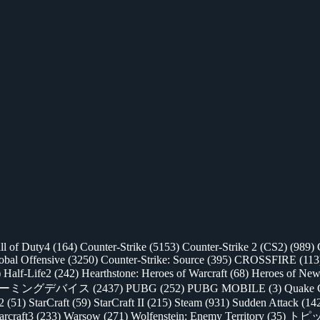
ll of Duty4
(164)
Counter-Strike
(5153)
Counter-Strike 2 (CS2)
(989)
lobal Offensive
(3250)
Counter-Strike: Source
(395)
CROSSFIRE
(113
)
Half-Life2
(242)
Hearthstone: Heroes of Warcraft
(68)
Heroes of New
ゲーミングデバイス
(2437)
PUBG
(252)
PUBG MOBILE
(3)
Quake 
 2
(51)
StarCraft
(59)
StarCraft II
(215)
Steam
(931)
Sudden Attack
(14
rcraft3
(233)
Warsow
(271)
Wolfenstein: Enemy Territory
(35)
トピ