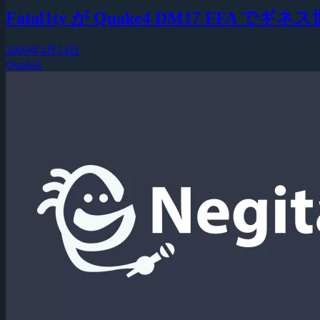
Fatal1ty が Quake4 DM17 FFA 
2009年4月14日
Quake4