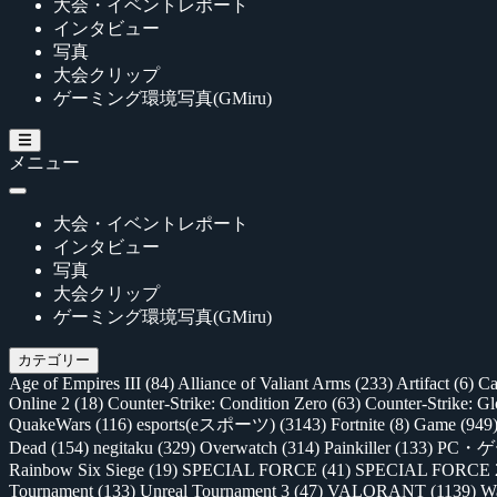
大会・イベントレポート
インタビュー
写真
大会クリップ
ゲーミング環境写真(GMiru)
メニュー
大会・イベントレポート
インタビュー
写真
大会クリップ
ゲーミング環境写真(GMiru)
カテゴリー
Age of Empires III
(84)
Alliance of Valiant Arms
(233)
Artifact
(6)
Ca
Online 2
(18)
Counter-Strike: Condition Zero
(63)
Counter-Strike: G
QuakeWars
(116)
esports(eスポーツ)
(3143)
Fortnite
(8)
Game
(949
Dead
(154)
negitaku
(329)
Overwatch
(314)
Painkiller
(133)
PC・
Rainbow Six Siege
(19)
SPECIAL FORCE
(41)
SPECIAL FORCE
Tournament
(133)
Unreal Tournament 3
(47)
VALORANT
(1139)
Wa