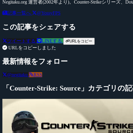
Negitaku.org 運営者(2002年より)。Counter-Str
記事一覧へ
@YossyFPS
この記事をシェアする
ツイートする
LINEする
URLをコピー
URLをコピーしました
最新情報をフォロー
@negitaku
RSS
「Counter-Strike: Source」カテゴリの