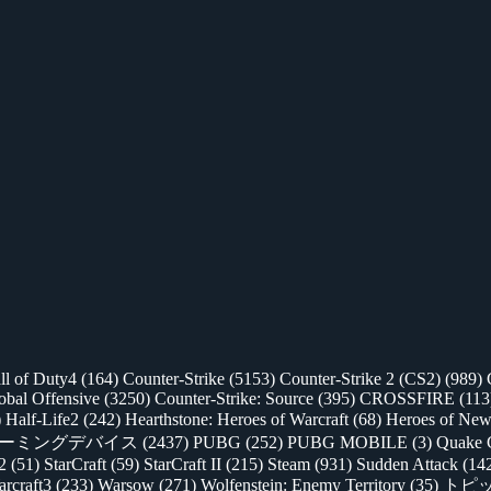
ll of Duty4
(164)
Counter-Strike
(5153)
Counter-Strike 2 (CS2)
(989)
lobal Offensive
(3250)
Counter-Strike: Source
(395)
CROSSFIRE
(113
)
Half-Life2
(242)
Hearthstone: Heroes of Warcraft
(68)
Heroes of New
ゲーミングデバイス
(2437)
PUBG
(252)
PUBG MOBILE
(3)
Quake 
 2
(51)
StarCraft
(59)
StarCraft II
(215)
Steam
(931)
Sudden Attack
(14
rcraft3
(233)
Warsow
(271)
Wolfenstein: Enemy Territory
(35)
トピ