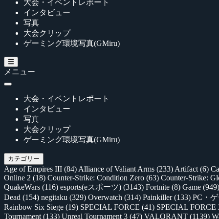
大会・イベントレポート
インタビュー
写真
大会クリップ
ゲーミング環境写真(GMiru)
メニュー
大会・イベントレポート
インタビュー
写真
大会クリップ
ゲーミング環境写真(GMiru)
カテゴリー
Age of Empires III
(84)
Alliance of Valiant Arms
(233)
Artifact
(6)
Ca
Online 2
(18)
Counter-Strike: Condition Zero
(63)
Counter-Strike: G
QuakeWars
(116)
esports(eスポーツ)
(3143)
Fortnite
(8)
Game
(949
Dead
(154)
negitaku
(329)
Overwatch
(314)
Painkiller
(133)
PC・
Rainbow Six Siege
(19)
SPECIAL FORCE
(41)
SPECIAL FORCE
Tournament
(133)
Unreal Tournament 3
(47)
VALORANT
(1139)
Wa