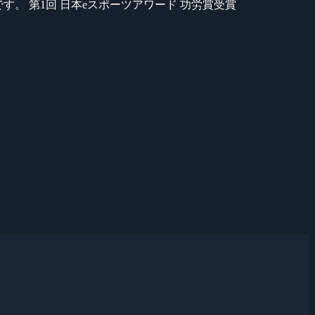
のが苦手です。 第1回 日本eスポーツアワード 功労賞受賞