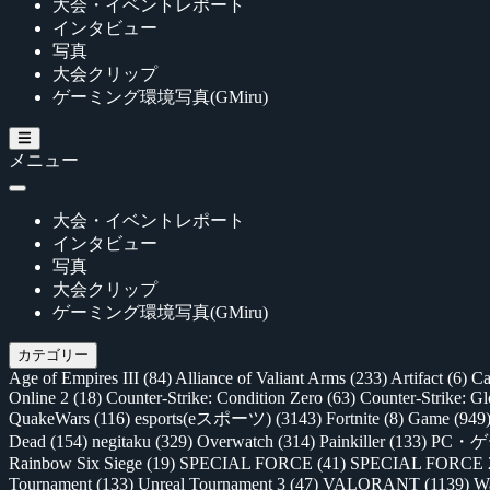
大会・イベントレポート
インタビュー
写真
大会クリップ
ゲーミング環境写真(GMiru)
メニュー
大会・イベントレポート
インタビュー
写真
大会クリップ
ゲーミング環境写真(GMiru)
カテゴリー
Age of Empires III
(84)
Alliance of Valiant Arms
(233)
Artifact
(6)
Ca
Online 2
(18)
Counter-Strike: Condition Zero
(63)
Counter-Strike: G
QuakeWars
(116)
esports(eスポーツ)
(3143)
Fortnite
(8)
Game
(949
Dead
(154)
negitaku
(329)
Overwatch
(314)
Painkiller
(133)
PC・
Rainbow Six Siege
(19)
SPECIAL FORCE
(41)
SPECIAL FORCE
Tournament
(133)
Unreal Tournament 3
(47)
VALORANT
(1139)
Wa