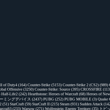
ll of Duty4
(164)
Counter-Strike
(5153)
Counter-Strike 2 (CS2)
(989)
lobal Offensive
(3250)
Counter-Strike: Source
(395)
CROSSFIRE
(113
)
Half-Life2
(242)
Hearthstone: Heroes of Warcraft
(68)
Heroes of New
ゲーミングデバイス
(2437)
PUBG
(252)
PUBG MOBILE
(3)
Quake 
 2
(51)
StarCraft
(59)
StarCraft II
(215)
Steam
(931)
Sudden Attack
(14
rcraft3
(233)
Warsow
(271)
Wolfenstein: Enemy Territory
(35)
トピ