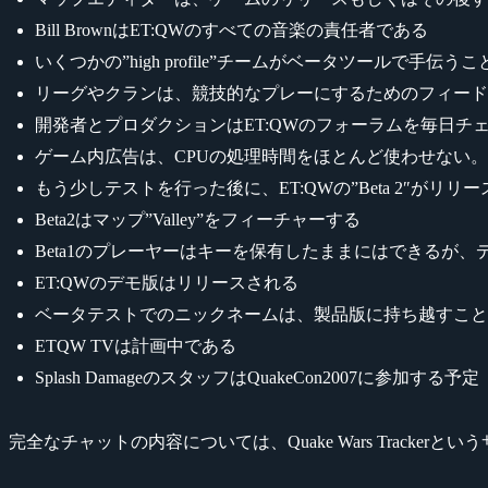
Bill BrownはET:QWのすべての音楽の責任者である
いくつかの”high profile”チームがベータツールで手伝う
リーグやクランは、競技的なプレーにするためのフィード
開発者とプロダクションはET:QWのフォーラムを毎日チ
ゲーム内広告は、CPUの処理時間をほとんど使わせない
もう少しテストを行った後に、ET:QWの”Beta 2″がリリ
Beta2はマップ”Valley”をフィーチャーする
Beta1のプレーヤーはキーを保有したままにはできるが
ET:QWのデモ版はリリースされる
ベータテストでのニックネームは、製品版に持ち越すこと
ETQW TVは計画中である
Splash DamageのスタッフはQuakeCon2007に参加する予定
完全なチャットの内容については、Quake Wars Tracke