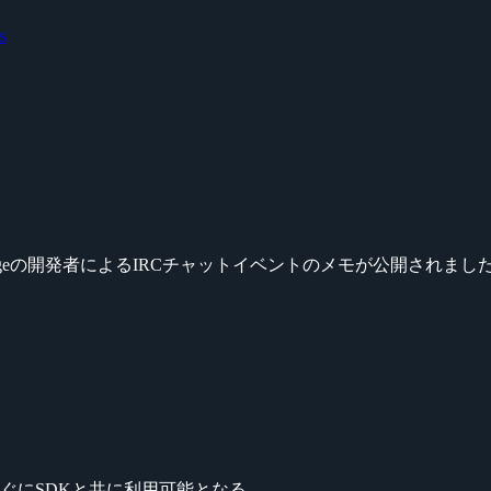
s
lash Damageの開発者によるIRCチャットイベントのメモが公開されまし
ぐにSDKと共に利用可能となる