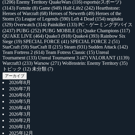
(1206)
Enemy Territory QuakeWars
(116)
esports(eスポーツ)
(3143)
Fortnite
(8)
Game
(949)
Half-Life2
(242)
Hearthstone:
Heroes of Warcraft
(68)
Heroes of Newerth
(49)
Heroes of the
Storm
(5)
League of Legends
(590)
Left 4 Dead
(154)
negitaku
(329)
Overwatch
(314)
Painkiller
(133)
PC・ゲーミングデバイス
(2437)
PUBG
(252)
PUBG MOBILE
(3)
Quake Champions
(117)
QUAKE LIVE
(464)
Quake3
(918)
Quake4
(393)
Rainbow Six
Siege
(19)
SPECIAL FORCE
(41)
SPECIAL FORCE 2
(51)
StarCraft
(59)
StarCraft II
(215)
Steam
(931)
Sudden Attack
(142)
Team Fortress 2
(614)
Team Fotress Classic
(15)
Unreal
Tournament
(133)
Unreal Tournament 3
(47)
VALORANT
(1139)
Warcraft3
(233)
Warsow
(271)
Wolfenstein: Enemy Territory
(35)
トピック
(12)
未分類
(7)
アーカイブ
2026年8月
2026年7月
2026年6月
2026年5月
2026年4月
2026年3月
2026年2月
2026年1月
2025年12月