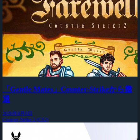
「Gentle Mates」Counter-Strikeから撤
退
2026年8月8日
Counter-Strike 2 (CS2)