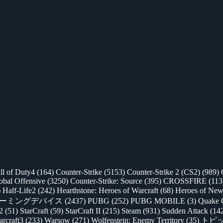
ll of Duty4
(164)
Counter-Strike
(5153)
Counter-Strike 2 (CS2)
(989)
lobal Offensive
(3250)
Counter-Strike: Source
(395)
CROSSFIRE
(113
)
Half-Life2
(242)
Hearthstone: Heroes of Warcraft
(68)
Heroes of New
ゲーミングデバイス
(2437)
PUBG
(252)
PUBG MOBILE
(3)
Quake 
 2
(51)
StarCraft
(59)
StarCraft II
(215)
Steam
(931)
Sudden Attack
(14
rcraft3
(233)
Warsow
(271)
Wolfenstein: Enemy Territory
(35)
トピ