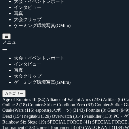
大会・イベントレポート
インタビュー
写真
大会クリップ
ゲーミング環境写真(GMiru)
メニュー
大会・イベントレポート
インタビュー
写真
大会クリップ
ゲーミング環境写真(GMiru)
カテゴリー
Age of Empires III
(84)
Alliance of Valiant Arms
(233)
Artifact
(6)
Ca
Online 2
(18)
Counter-Strike: Condition Zero
(63)
Counter-Strike: G
QuakeWars
(116)
esports(eスポーツ)
(3143)
Fortnite
(8)
Game
(949
Dead
(154)
negitaku
(329)
Overwatch
(314)
Painkiller
(133)
PC・
Rainbow Six Siege
(19)
SPECIAL FORCE
(41)
SPECIAL FORCE
Tournament
(133)
Unreal Tournament 3
(47)
VALORANT
(1139)
Wa