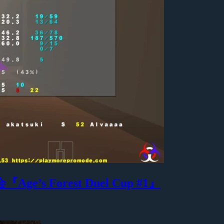
Age’s Forest Duel Cup #1』