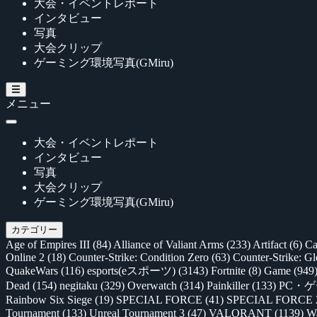
大会・イベントレポート
インタビュー
写真
大会クリップ
ゲーミング環境写真(GMiru)
メニュー
大会・イベントレポート
インタビュー
写真
大会クリップ
ゲーミング環境写真(GMiru)
カテゴリー
Age of Empires III
(84)
Alliance of Valiant Arms
(233)
Artifact
(6)
Ca
Online 2
(18)
Counter-Strike: Condition Zero
(63)
Counter-Strike: G
QuakeWars
(116)
esports(eスポーツ)
(3143)
Fortnite
(8)
Game
(949
Dead
(154)
negitaku
(329)
Overwatch
(314)
Painkiller
(133)
PC・
Rainbow Six Siege
(19)
SPECIAL FORCE
(41)
SPECIAL FORCE
Tournament
(133)
Unreal Tournament 3
(47)
VALORANT
(1139)
Wa