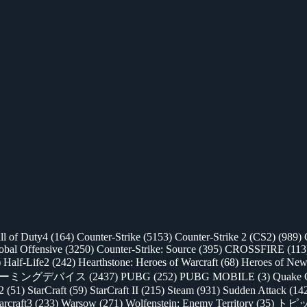
ll of Duty4
(164)
Counter-Strike
(5153)
Counter-Strike 2 (CS2)
(989)
lobal Offensive
(3250)
Counter-Strike: Source
(395)
CROSSFIRE
(113
)
Half-Life2
(242)
Hearthstone: Heroes of Warcraft
(68)
Heroes of New
ゲーミングデバイス
(2437)
PUBG
(252)
PUBG MOBILE
(3)
Quake 
 2
(51)
StarCraft
(59)
StarCraft II
(215)
Steam
(931)
Sudden Attack
(14
rcraft3
(233)
Warsow
(271)
Wolfenstein: Enemy Territory
(35)
トピ