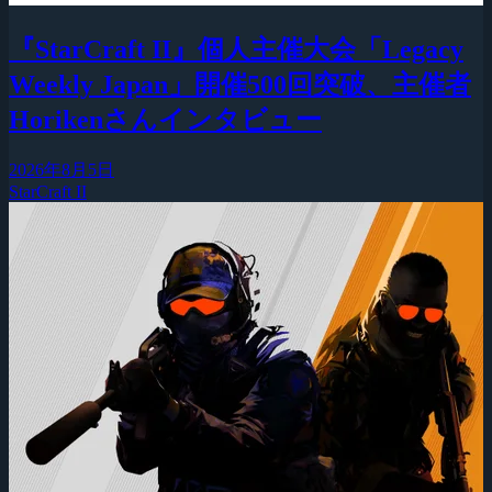
『StarCraft II』個人主催大会「Legacy
Weekly Japan」開催500回突破、主催者
Horikenさんインタビュー
2026年8月5日
StarCraft II