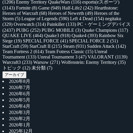
(1206)
Enemy Territory QuakeWars
(116)
esports(eスポーツ)
(3143)
Fortnite
(8)
Game
(949)
Half-Life2
(242)
Hearthstone:
Heroes of Warcraft
(68)
Heroes of Newerth
(49)
Heroes of the
Storm
(5)
League of Legends
(590)
Left 4 Dead
(154)
negitaku
(329)
Overwatch
(314)
Painkiller
(133)
PC・ゲーミングデバイス
(2437)
PUBG
(252)
PUBG MOBILE
(3)
Quake Champions
(117)
QUAKE LIVE
(464)
Quake3
(918)
Quake4
(393)
Rainbow Six
Siege
(19)
SPECIAL FORCE
(41)
SPECIAL FORCE 2
(51)
StarCraft
(59)
StarCraft II
(215)
Steam
(931)
Sudden Attack
(142)
Team Fortress 2
(614)
Team Fotress Classic
(15)
Unreal
Tournament
(133)
Unreal Tournament 3
(47)
VALORANT
(1139)
Warcraft3
(233)
Warsow
(271)
Wolfenstein: Enemy Territory
(35)
トピック
(12)
未分類
(7)
アーカイブ
2026年8月
2026年7月
2026年6月
2026年5月
2026年4月
2026年3月
2026年2月
2026年1月
2025年12月