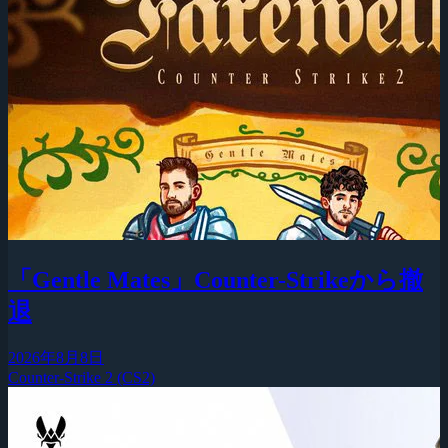
「Gentle Mates」Counter-Strikeから撤
退
2026年8月8日
Counter-Strike 2 (CS2)