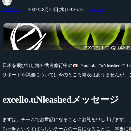
みやは～
2007年8月22日(水) 09:36:16
Quake4
日本を飛び出し海外武者修行中の
Naonobu “uNleashed^” 
サポートや詳細については今のところ発表はありませんが、
excello.uNleashedメッセージ
まずは、チームでお世話になることにお礼を申し上げます。
Excelloというすばらしいチームの一員になることに、本当