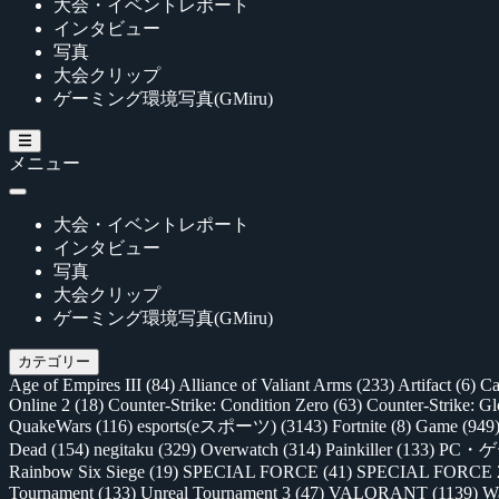
大会・イベントレポート
インタビュー
写真
大会クリップ
ゲーミング環境写真(GMiru)
メニュー
大会・イベントレポート
インタビュー
写真
大会クリップ
ゲーミング環境写真(GMiru)
カテゴリー
Age of Empires III
(84)
Alliance of Valiant Arms
(233)
Artifact
(6)
Ca
Online 2
(18)
Counter-Strike: Condition Zero
(63)
Counter-Strike: G
QuakeWars
(116)
esports(eスポーツ)
(3143)
Fortnite
(8)
Game
(949
Dead
(154)
negitaku
(329)
Overwatch
(314)
Painkiller
(133)
PC・
Rainbow Six Siege
(19)
SPECIAL FORCE
(41)
SPECIAL FORCE
Tournament
(133)
Unreal Tournament 3
(47)
VALORANT
(1139)
Wa