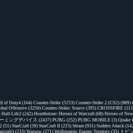
ll of Duty4
(164)
Counter-Strike
(5153)
Counter-Strike 2 (CS2)
(989)
lobal Offensive
(3250)
Counter-Strike: Source
(395)
CROSSFIRE
(113
)
Half-Life2
(242)
Hearthstone: Heroes of Warcraft
(68)
Heroes of New
ゲーミングデバイス
(2437)
PUBG
(252)
PUBG MOBILE
(3)
Quake 
 2
(51)
StarCraft
(59)
StarCraft II
(215)
Steam
(931)
Sudden Attack
(14
rcraft3
(233)
Warsow
(271)
Wolfenstein: Enemy Territory
(35)
トピ