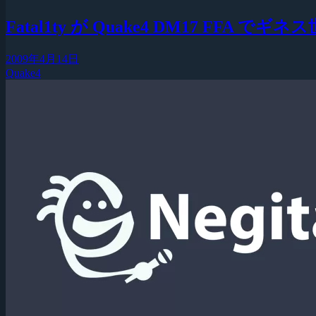
Fatal1ty が Quake4 DM17 FFA 
2009年4月14日
Quake4