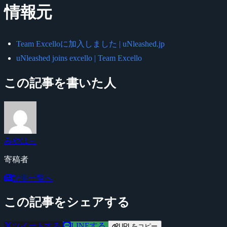
情報元
Team Excelloに加入しました | uNleashed.jp
uNleashed joins excello | Team Excello
この記事を書いた人
みやは～
寄稿者
記事一覧へ
この記事をシェアする
ツイートする
LINEする
URLをコピー