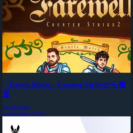
「Gentle Mates」Counter-Strikeから撤
退
2026年8月8日
Counter-Strike 2 (CS2)