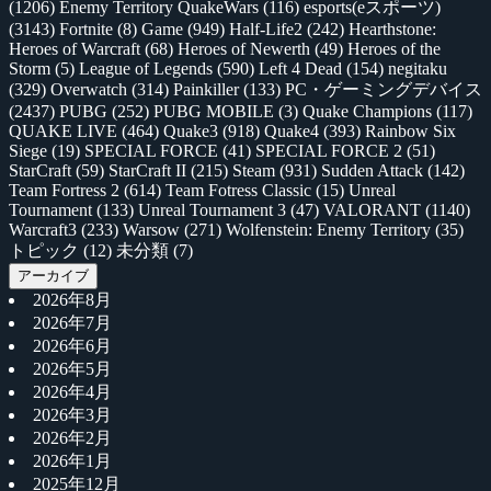
(1206)
Enemy Territory QuakeWars
(116)
esports(eスポーツ)
(3143)
Fortnite
(8)
Game
(949)
Half-Life2
(242)
Hearthstone:
Heroes of Warcraft
(68)
Heroes of Newerth
(49)
Heroes of the
Storm
(5)
League of Legends
(590)
Left 4 Dead
(154)
negitaku
(329)
Overwatch
(314)
Painkiller
(133)
PC・ゲーミングデバイス
(2437)
PUBG
(252)
PUBG MOBILE
(3)
Quake Champions
(117)
QUAKE LIVE
(464)
Quake3
(918)
Quake4
(393)
Rainbow Six
Siege
(19)
SPECIAL FORCE
(41)
SPECIAL FORCE 2
(51)
StarCraft
(59)
StarCraft II
(215)
Steam
(931)
Sudden Attack
(142)
Team Fortress 2
(614)
Team Fotress Classic
(15)
Unreal
Tournament
(133)
Unreal Tournament 3
(47)
VALORANT
(1140)
Warcraft3
(233)
Warsow
(271)
Wolfenstein: Enemy Territory
(35)
トピック
(12)
未分類
(7)
アーカイブ
2026年8月
2026年7月
2026年6月
2026年5月
2026年4月
2026年3月
2026年2月
2026年1月
2025年12月