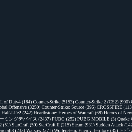
ll of Duty4
(164)
Counter-Strike
(5153)
Counter-Strike 2 (CS2)
(990)
lobal Offensive
(3250)
Counter-Strike: Source
(395)
CROSSFIRE
(113
)
Half-Life2
(242)
Hearthstone: Heroes of Warcraft
(68)
Heroes of New
ゲーミングデバイス
(2437)
PUBG
(252)
PUBG MOBILE
(3)
Quake 
 2
(51)
StarCraft
(59)
StarCraft II
(215)
Steam
(931)
Sudden Attack
(14
rcraft3
(233)
Warsow
(271)
Wolfenstein: Enemy Territory
(35)
トピ