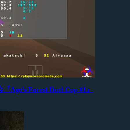
Age’s Forest Duel Cup #1』