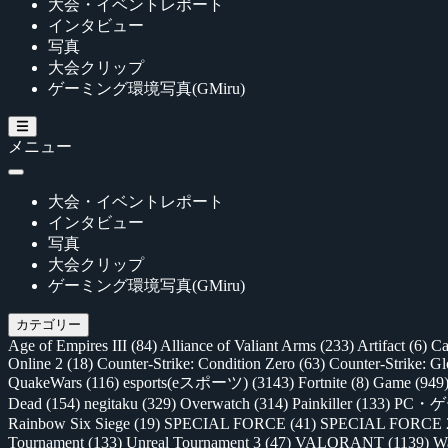
大会・イベントレポート
インタビュー
写真
大会クリップ
ゲーミング環境写真(GMiru)
メニュー
大会・イベントレポート
インタビュー
写真
大会クリップ
ゲーミング環境写真(GMiru)
カテゴリー
Age of Empires III
(84)
Alliance of Valiant Arms
(233)
Artifact
(6)
Ca
Online 2
(18)
Counter-Strike: Condition Zero
(63)
Counter-Strike: G
QuakeWars
(116)
esports(eスポーツ)
(3143)
Fortnite
(8)
Game
(949
Dead
(154)
negitaku
(329)
Overwatch
(314)
Painkiller
(133)
PC・
Rainbow Six Siege
(19)
SPECIAL FORCE
(41)
SPECIAL FORCE
Tournament
(133)
Unreal Tournament 3
(47)
VALORANT
(1139)
Wa