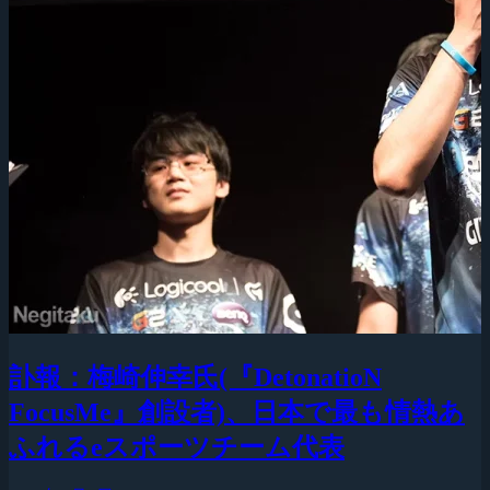
訃報：梅崎伸幸氏(『DetonatioN
FocusMe』創設者)、日本で最も情熱あ
ふれるeスポーツチーム代表