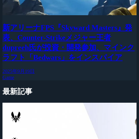
新アリーナFPS『Skyward Masters』発
表、Counter-Strikeメジャー王者
dupreeh氏が投資・開発参加、マインク
ラフト「Bedwars」をインスパイア
2025年9月19日
Game
最新記事