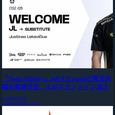
『Team Vitality』apEXとmeziiが育児休
暇を取得予定、jLがスタンドイン加入
2026年8月5日
Counter-Strike 2 (CS2)