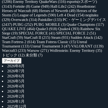
(1206)
Enemy Territory QuakeWars
(116)
esports(eスポーツ)
(3143)
Fortnite
(8)
Game
(949)
Half-Life2
(242)
Hearthstone:
Heroes of Warcraft
(68)
Heroes of Newerth
(49)
Heroes of the
Storm
(5)
League of Legends
(590)
Left 4 Dead
(154)
negitaku
(329)
Overwatch
(314)
Painkiller
(133)
PC・ゲーミングデバイス
(2437)
PUBG
(252)
PUBG MOBILE
(3)
Quake Champions
(117)
QUAKE LIVE
(464)
Quake3
(918)
Quake4
(393)
Rainbow Six
Siege
(19)
SPECIAL FORCE
(41)
SPECIAL FORCE 2
(51)
StarCraft
(59)
StarCraft II
(215)
Steam
(931)
Sudden Attack
(142)
Team Fortress 2
(614)
Team Fotress Classic
(15)
Unreal
Tournament
(133)
Unreal Tournament 3
(47)
VALORANT
(1139)
Warcraft3
(233)
Warsow
(271)
Wolfenstein: Enemy Territory
(35)
トピック
(12)
未分類
(7)
アーカイブ
2026年8月
2026年7月
2026年6月
2026年5月
2026年4月
2026年3月
2026年2月
2026年1月
2025年12月