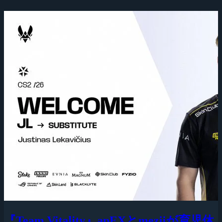
『Team Vitality』apEXとmeziiが育児休