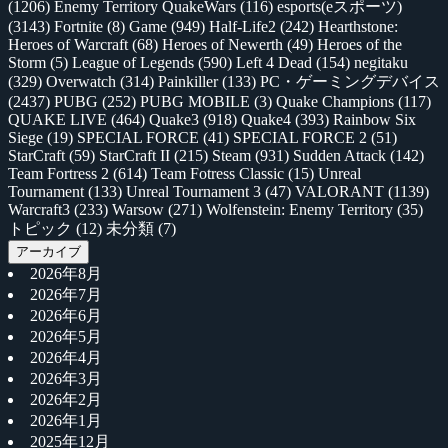
(1206)
Enemy Territory QuakeWars
(116)
esports(eスポーツ)
(3143)
Fortnite
(8)
Game
(949)
Half-Life2
(242)
Hearthstone:
Heroes of Warcraft
(68)
Heroes of Newerth
(49)
Heroes of the
Storm
(5)
League of Legends
(590)
Left 4 Dead
(154)
negitaku
(329)
Overwatch
(314)
Painkiller
(133)
PC・ゲーミングデバイス
(2437)
PUBG
(252)
PUBG MOBILE
(3)
Quake Champions
(117)
QUAKE LIVE
(464)
Quake3
(918)
Quake4
(393)
Rainbow Six
Siege
(19)
SPECIAL FORCE
(41)
SPECIAL FORCE 2
(51)
StarCraft
(59)
StarCraft II
(215)
Steam
(931)
Sudden Attack
(142)
Team Fortress 2
(614)
Team Fotress Classic
(15)
Unreal
Tournament
(133)
Unreal Tournament 3
(47)
VALORANT
(1139)
Warcraft3
(233)
Warsow
(271)
Wolfenstein: Enemy Territory
(35)
トピック
(12)
未分類
(7)
アーカイブ
2026年8月
2026年7月
2026年6月
2026年5月
2026年4月
2026年3月
2026年2月
2026年1月
2025年12月