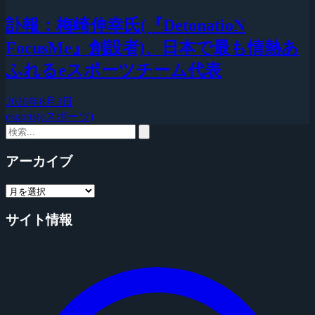
訃報：梅崎伸幸氏(『DetonatioN
FocusMe』創設者)、日本で最も情熱あ
ふれるeスポーツチーム代表
2026年8月3日
esports(eスポーツ)
アーカイブ
サイト情報