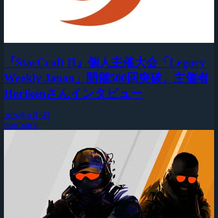
『StarCraft II』個人主催大会「Legacy
Weekly Japan」開催500回突破、主催者
Horikenさんインタビュー
2026年8月5日
StarCraft II