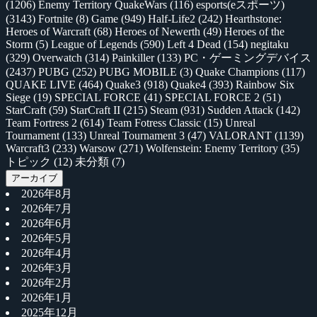
(1206)
Enemy Territory QuakeWars
(116)
esports(eスポーツ)
(3143)
Fortnite
(8)
Game
(949)
Half-Life2
(242)
Hearthstone:
Heroes of Warcraft
(68)
Heroes of Newerth
(49)
Heroes of the
Storm
(5)
League of Legends
(590)
Left 4 Dead
(154)
negitaku
(329)
Overwatch
(314)
Painkiller
(133)
PC・ゲーミングデバイス
(2437)
PUBG
(252)
PUBG MOBILE
(3)
Quake Champions
(117)
QUAKE LIVE
(464)
Quake3
(918)
Quake4
(393)
Rainbow Six
Siege
(19)
SPECIAL FORCE
(41)
SPECIAL FORCE 2
(51)
StarCraft
(59)
StarCraft II
(215)
Steam
(931)
Sudden Attack
(142)
Team Fortress 2
(614)
Team Fotress Classic
(15)
Unreal
Tournament
(133)
Unreal Tournament 3
(47)
VALORANT
(1139)
Warcraft3
(233)
Warsow
(271)
Wolfenstein: Enemy Territory
(35)
トピック
(12)
未分類
(7)
アーカイブ
2026年8月
2026年7月
2026年6月
2026年5月
2026年4月
2026年3月
2026年2月
2026年1月
2025年12月