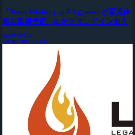
『Team Vitality』apEXとmeziiが育児休
暇を取得予定、jLがスタンドイン加入
2026年8月5日
Counter-Strike 2 (CS2)