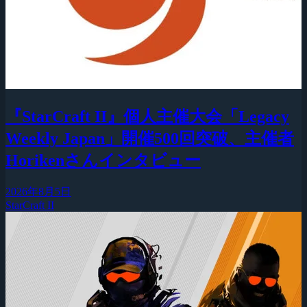
『StarCraft II』個人主催大会「Legacy
Weekly Japan」開催500回突破、主催者
Horikenさんインタビュー
2026年8月5日
StarCraft II