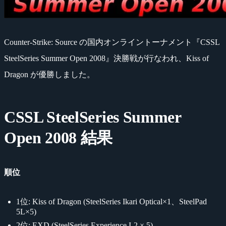
Counter-Strike: Source の国内オンライントーナメント『CSSL
SteelSeries Summer Open 2008』決勝戦が行なわれ、Kiss of
Dragon が優勝しました。
CSSL SteelSeries Summer
Open 2008 結果
順位
1位: Kiss of Dragon (SteelSeries Ikari Optical×1、SteelPad
5L×5)
2位: EXD (SteelSeries Experience I-2 × 5)