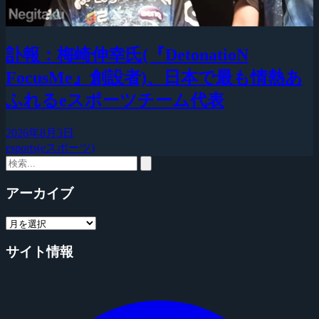
訃報：梅崎伸幸氏(『DetonatioN
FocusMe』創設者)、日本で最も情熱あ
ふれるeスポーツチーム代表
2026年8月3日
esports(eスポーツ)
アーカイブ
サイト情報