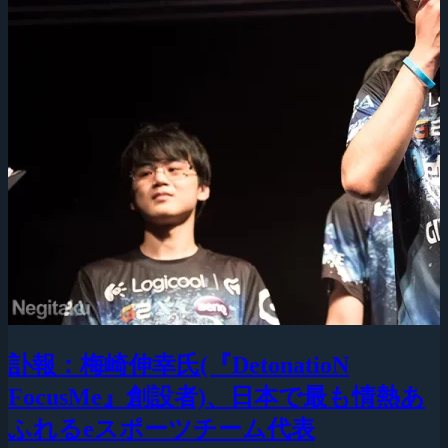
訃報：梅崎伸幸氏(『DetonatioN
FocusMe』創設者)、日本で最も情熱あ
ふれるeスポーツチーム代表