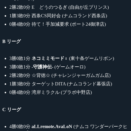
2勝2敗0分 E どうのつるぎ (自由が丘プリンス)
1勝3敗0分 西条CS同好会 (ナムコランド西条店)
0勝4敗0分 待て！手加減要求 (ポート24御津店)
B リーグ
3勝0敗1分
ネコミミモード♀
(東十条ゲームリボン)
3勝0敗1分
-守護神伝-
(ゲームオーロ)
2勝2敗0分 ☆背徳☆ (チャレンジャーガムガム店)
1勝3敗0分 ターゲットDITA (ナムコランド幕張店)
0勝4敗0分 湾岸ミラクル (プラボ中野店)
C リーグ
4勝0敗0分
aLLremote.AvaLoN
(ナムコ ワンダーパークヒ