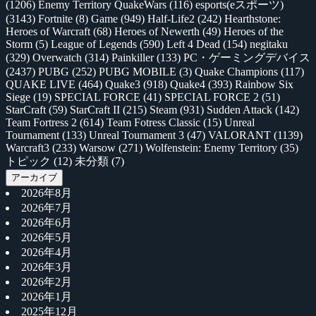
(1206)
Enemy Territory QuakeWars
(116)
esports(eスポーツ)
(3143)
Fortnite
(8)
Game
(949)
Half-Life2
(242)
Hearthstone:
Heroes of Warcraft
(68)
Heroes of Newerth
(49)
Heroes of the
Storm
(5)
League of Legends
(590)
Left 4 Dead
(154)
negitaku
(329)
Overwatch
(314)
Painkiller
(133)
PC・ゲーミングデバイス
(2437)
PUBG
(252)
PUBG MOBILE
(3)
Quake Champions
(117)
QUAKE LIVE
(464)
Quake3
(918)
Quake4
(393)
Rainbow Six
Siege
(19)
SPECIAL FORCE
(41)
SPECIAL FORCE 2
(51)
StarCraft
(59)
StarCraft II
(215)
Steam
(931)
Sudden Attack
(142)
Team Fortress 2
(614)
Team Fotress Classic
(15)
Unreal
Tournament
(133)
Unreal Tournament 3
(47)
VALORANT
(1139)
Warcraft3
(233)
Warsow
(271)
Wolfenstein: Enemy Territory
(35)
トピック
(12)
未分類
(7)
アーカイブ
2026年8月
2026年7月
2026年6月
2026年5月
2026年4月
2026年3月
2026年2月
2026年1月
2025年12月