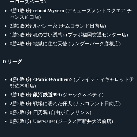
ーローズベース)
3勝1敗0分
reboot.Wyvern
(アミューズメントスクエア チ
ャンス笹口店)
2勝2敗0分 ルパン一家 (ナムコランド日向店)
1勝3敗0分 狐の甘い誘惑♪ (プラボ福岡交通センター店)
0勝4敗0分 地獄に住む天使 (ワンダーパーク彦根店)
D リーグ
4勝0敗0分
<Patriot+Anthem>
(プレイシティキャロット伊
勢佐木町店)
3勝1敗0分
銀河鉄道999
(ジャック＆ベティ)
2勝2敗0分 戦場に濡れた仔犬 (ナムコランド日向店)
0勝3敗1分 四刃鴉 (自由が丘プリンス)
0勝3敗1分 Unerwartet (ジークス西新井大師前店)