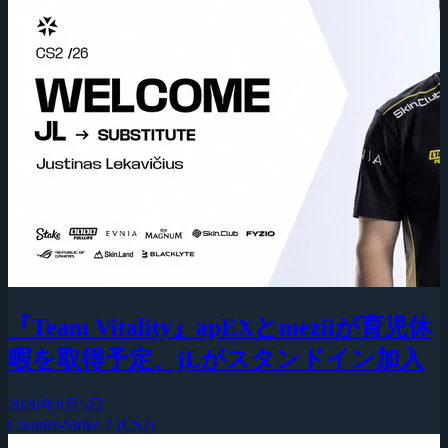
『Team Vitality』apEXとmeziiが育児休
暇を取得予定、jLがスタンドイン加入
2026年8月5日
Counter-Strike 2 (CS2)