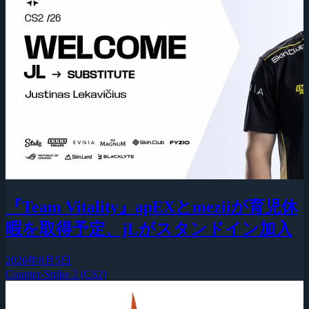
『Team Vitality』apEXとmeziiが育児休
暇を取得予定、jLがスタンドイン加入
2026年8月5日
Counter-Strike 2 (CS2)