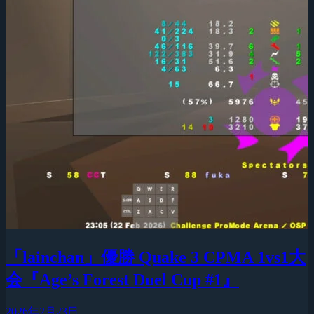
「lainchan」優勝 Quake 3 CPMA 1vs1大
会『Age’s Forest Duel Cup #1』
2026年2月23日