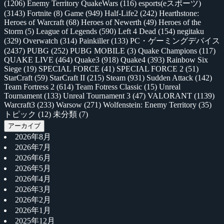
(1206)
Enemy Territory QuakeWars
(116)
esports(eスポーツ)
(3143)
Fortnite
(8)
Game
(949)
Half-Life2
(242)
Hearthstone:
Heroes of Warcraft
(68)
Heroes of Newerth
(49)
Heroes of the
Storm
(5)
League of Legends
(590)
Left 4 Dead
(154)
negitaku
(329)
Overwatch
(314)
Painkiller
(133)
PC・ゲーミングデバイス
(2437)
PUBG
(252)
PUBG MOBILE
(3)
Quake Champions
(117)
QUAKE LIVE
(464)
Quake3
(918)
Quake4
(393)
Rainbow Six
Siege
(19)
SPECIAL FORCE
(41)
SPECIAL FORCE 2
(51)
StarCraft
(59)
StarCraft II
(215)
Steam
(931)
Sudden Attack
(142)
Team Fortress 2
(614)
Team Fotress Classic
(15)
Unreal
Tournament
(133)
Unreal Tournament 3
(47)
VALORANT
(1139)
Warcraft3
(233)
Warsow
(271)
Wolfenstein: Enemy Territory
(35)
トピック
(12)
未分類
(7)
アーカイブ
2026年8月
2026年7月
2026年6月
2026年5月
2026年4月
2026年3月
2026年2月
2026年1月
2025年12月