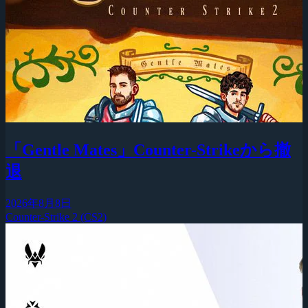
「Gentle Mates」Counter-Strikeから撤
退
2026年8月8日
Counter-Strike 2 (CS2)