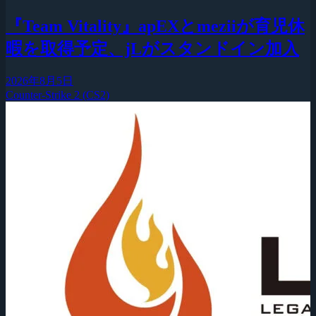
『Team Vitality』apEXとmeziiが育児休
暇を取得予定、jLがスタンドイン加入
2026年8月5日
Counter-Strike 2 (CS2)