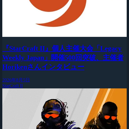
『StarCraft II』個人主催大会「Legacy
Weekly Japan」開催500回突破、主催者
Horikenさんインタビュー
2026年8月5日
StarCraft II