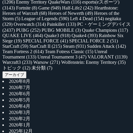
(1206)
Enemy Territory QuakeWars
(116)
esports(eスポーツ)
(3143)
Fortnite
(8)
Game
(949)
Half-Life2
(242)
Hearthstone:
Heroes of Warcraft
(68)
Heroes of Newerth
(49)
Heroes of the
Storm
(5)
League of Legends
(590)
Left 4 Dead
(154)
negitaku
(329)
Overwatch
(314)
Painkiller
(133)
PC・ゲーミングデバイス
(2437)
PUBG
(252)
PUBG MOBILE
(3)
Quake Champions
(117)
QUAKE LIVE
(464)
Quake3
(918)
Quake4
(393)
Rainbow Six
Siege
(19)
SPECIAL FORCE
(41)
SPECIAL FORCE 2
(51)
StarCraft
(59)
StarCraft II
(215)
Steam
(931)
Sudden Attack
(142)
Team Fortress 2
(614)
Team Fotress Classic
(15)
Unreal
Tournament
(133)
Unreal Tournament 3
(47)
VALORANT
(1139)
Warcraft3
(233)
Warsow
(271)
Wolfenstein: Enemy Territory
(35)
トピック
(12)
未分類
(7)
アーカイブ
2026年8月
2026年7月
2026年6月
2026年5月
2026年4月
2026年3月
2026年2月
2026年1月
2025年12月