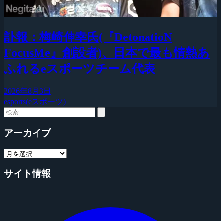
訃報：梅崎伸幸氏(『DetonatioN
FocusMe』創設者)、日本で最も情熱あ
ふれるeスポーツチーム代表
2026年8月3日
esports(eスポーツ)
アーカイブ
サイト情報