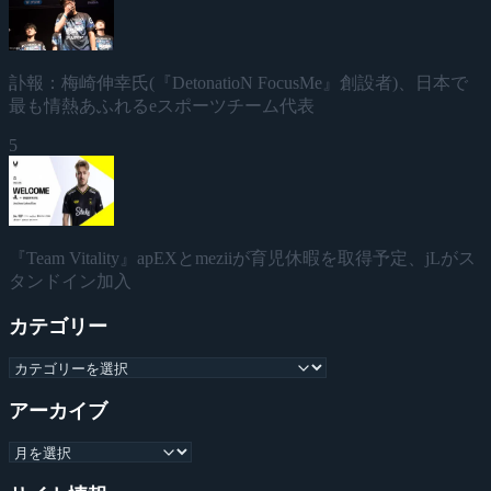
訃報：梅崎伸幸氏(『DetonatioN FocusMe』創設者)、日本で
最も情熱あふれるeスポーツチーム代表
5
『Team Vitality』apEXとmeziiが育児休暇を取得予定、jLがス
タンドイン加入
カテゴリー
アーカイブ