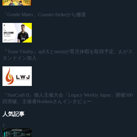
「Gentle Mates」Counter-Strikeから撤退
『Team Vitality』apEXとmeziiが育児休暇を取得予定、jLがス
タンドイン加入
『StarCraft II』個人主催大会「Legacy Weekly Japan」開催500
回突破、主催者Horikenさんインタビュー
人気記事
1