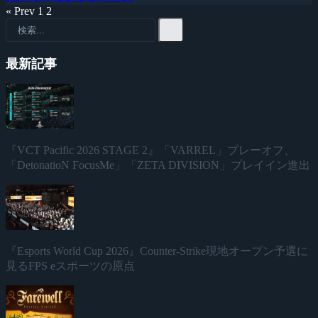
« Prev
1
2
最新記事
『VCT Pacific 2026 STAGE 2』「VARREL」プレーオフ、
「DetonatioN FocusMe」「ZETA DIVISION」プレイイン進出
『Esports World Cup 2026』Counter-Strike現地オープン予選に
見るFPS eスポーツの原点