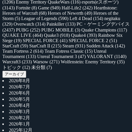
(1206)
Enemy Territory QuakeWars
(116)
esports(eスポーツ)
(3143)
Fortnite
(8)
Game
(949)
Half-Life2
(242)
Hearthstone:
Heroes of Warcraft
(68)
Heroes of Newerth
(49)
Heroes of the
Storm
(5)
League of Legends
(590)
Left 4 Dead
(154)
negitaku
(329)
Overwatch
(314)
Painkiller
(133)
PC・ゲーミングデバイス
(2437)
PUBG
(252)
PUBG MOBILE
(3)
Quake Champions
(117)
QUAKE LIVE
(464)
Quake3
(918)
Quake4
(393)
Rainbow Six
Siege
(19)
SPECIAL FORCE
(41)
SPECIAL FORCE 2
(51)
StarCraft
(59)
StarCraft II
(215)
Steam
(931)
Sudden Attack
(142)
Team Fortress 2
(614)
Team Fotress Classic
(15)
Unreal
Tournament
(133)
Unreal Tournament 3
(47)
VALORANT
(1140)
Warcraft3
(233)
Warsow
(271)
Wolfenstein: Enemy Territory
(35)
トピック
(12)
未分類
(7)
アーカイブ
2026年8月
2026年7月
2026年6月
2026年5月
2026年4月
2026年3月
2026年2月
2026年1月
2025年12月