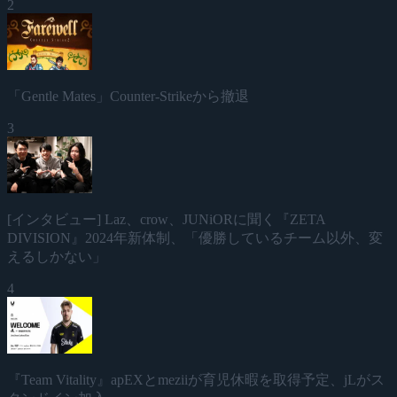
2
「Gentle Mates」Counter-Strikeから撤退
3
[インタビュー] Laz、crow、JUNiORに聞く『ZETA
DIVISION』2024年新体制、「優勝しているチーム以外、変
えるしかない」
4
『Team Vitality』apEXとmeziiが育児休暇を取得予定、jLがス