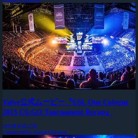
Valve公式ムービー『ESL One Cologne
2015 CS:GO Tournament Recap』
2015年10月27日
Counter-Strike: Global Offensive