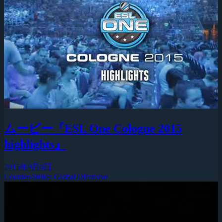
ムービー『ESL One Cologne 2015
highlights』
2015年9月6日
Counter-Strike: Global Offensive