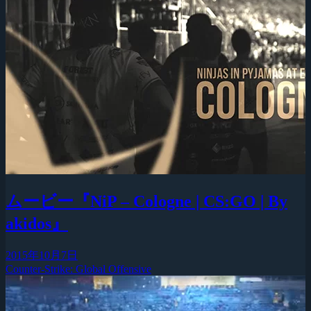
ムービー『NiP – Cologne | CS:GO | By
akidos』
2015年10月7日
Counter-Strike: Global Offensive