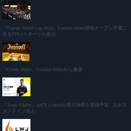
『Esports World Cup 2026』Counter-Strike現地オープン予選に
見るFPS eスポーツの原点
「Gentle Mates」Counter-Strikeから撤退
『Team Vitality』apEXとmeziiが育児休暇を取得予定、jLがス
タンドイン加入