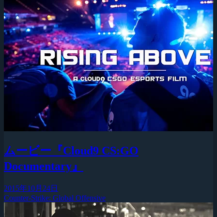
ムービー『Cloud9 CS:GO
Documentary』
2015年10月24日
Counter-Strike: Global Offensive