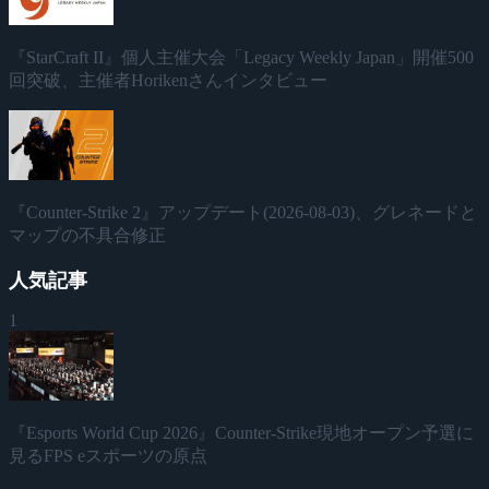
『StarCraft II』個人主催大会「Legacy Weekly Japan」開催500
回突破、主催者Horikenさんインタビュー
『Counter-Strike 2』アップデート(2026-08-03)、グレネードと
マップの不具合修正
人気記事
1
『Esports World Cup 2026』Counter-Strike現地オープン予選に
見るFPS eスポーツの原点