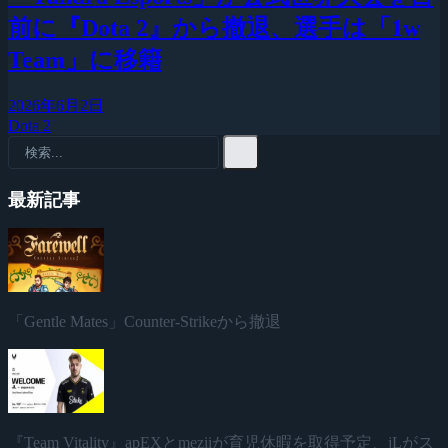
前に『Dota 2』から撤退、選手は「1w
Team」に移籍
2026年6月2日
Dota 2
最新記事
「Gentle Mates」Counter-Strikeから撤退
『Team Vitality』apEXとmeziiが育児休暇を取得予定、jLがス