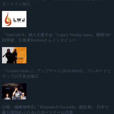
タンドイン加入
『StarCraft II』個人主催大会「Legacy Weekly Japan」開催500
回突破、主催者Horikenさんインタビュー
『Counter-Strike 2』アップデート(2026-08-03)、グレネードと
マップの不具合修正
訃報：梅崎伸幸氏(『DetonatioN FocusMe』創設者)、日本で
最も情熱あふれるeスポーツチーム代表