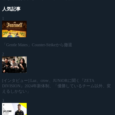
人気記事
1
「Gentle Mates」Counter-Strikeから撤退
2
[インタビュー] Laz、crow、JUNiORに聞く『ZETA
DIVISION』2024年新体制、「優勝しているチーム以外、変
えるしかない」
3