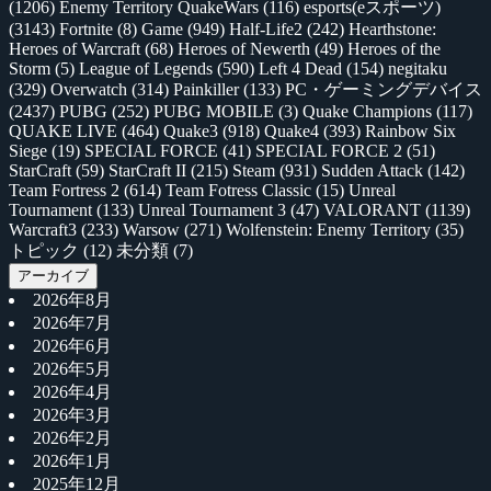
(1206)
Enemy Territory QuakeWars
(116)
esports(eスポーツ)
(3143)
Fortnite
(8)
Game
(949)
Half-Life2
(242)
Hearthstone:
Heroes of Warcraft
(68)
Heroes of Newerth
(49)
Heroes of the
Storm
(5)
League of Legends
(590)
Left 4 Dead
(154)
negitaku
(329)
Overwatch
(314)
Painkiller
(133)
PC・ゲーミングデバイス
(2437)
PUBG
(252)
PUBG MOBILE
(3)
Quake Champions
(117)
QUAKE LIVE
(464)
Quake3
(918)
Quake4
(393)
Rainbow Six
Siege
(19)
SPECIAL FORCE
(41)
SPECIAL FORCE 2
(51)
StarCraft
(59)
StarCraft II
(215)
Steam
(931)
Sudden Attack
(142)
Team Fortress 2
(614)
Team Fotress Classic
(15)
Unreal
Tournament
(133)
Unreal Tournament 3
(47)
VALORANT
(1139)
Warcraft3
(233)
Warsow
(271)
Wolfenstein: Enemy Territory
(35)
トピック
(12)
未分類
(7)
アーカイブ
2026年8月
2026年7月
2026年6月
2026年5月
2026年4月
2026年3月
2026年2月
2026年1月
2025年12月