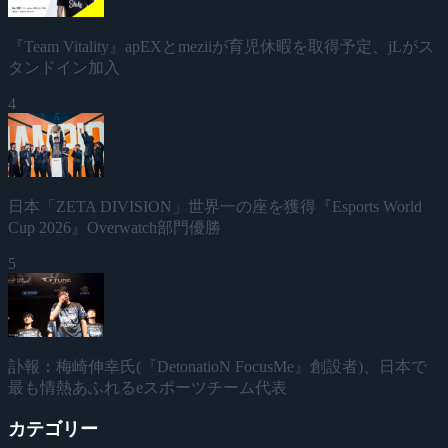
『Team Vitality』apEXとmeziiが育児休暇を取得予定、jLがス
タンドイン加入
4
日本「ZETA DIVISION」世界一の座を獲得『Esports World
Cup 2026』Overwatch部門優勝
5
訃報：梅崎伸幸氏(『DetonatioN FocusMe』創設者)、日本で
最も情熱あふれるeスポーツチーム代表
カテゴリー