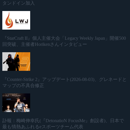
タンドイン加入
『StarCraft II』個人主催大会「Legacy Weekly Japan」開催500
回突破、主催者Horikenさんインタビュー
『Counter-Strike 2』アップデート(2026-08-03)、グレネードと
マップの不具合修正
訃報：梅崎伸幸氏(『DetonatioN FocusMe』創設者)、日本で
最も情熱あふれるeスポーツチーム代表