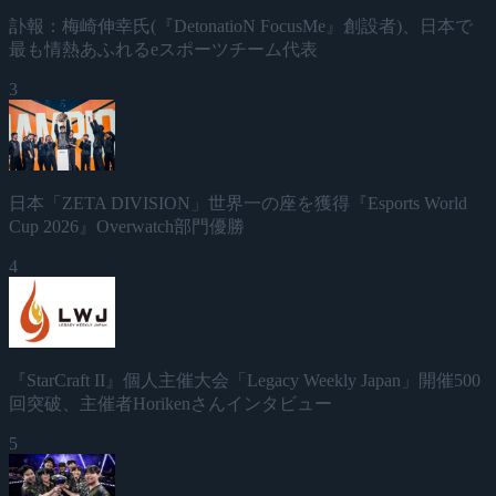
訃報：梅崎伸幸氏(『DetonatioN FocusMe』創設者)、日本で
最も情熱あふれるeスポーツチーム代表
3
日本「ZETA DIVISION」世界一の座を獲得『Esports World
Cup 2026』Overwatch部門優勝
4
『StarCraft II』個人主催大会「Legacy Weekly Japan」開催500
回突破、主催者Horikenさんインタビュー
5