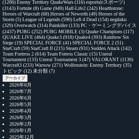
(1206)
Enemy Territory QuakeWars
(116)
esports(eスポーツ)
(3143)
Fortnite
(8)
Game
(949)
Half-Life2
(242)
Hearthstone:
Heroes of Warcraft
(68)
Heroes of Newerth
(49)
Heroes of the
Storm
(5)
League of Legends
(590)
Left 4 Dead
(154)
negitaku
(329)
Overwatch
(314)
Painkiller
(133)
PC・ゲーミングデバイス
(2437)
PUBG
(252)
PUBG MOBILE
(3)
Quake Champions
(117)
QUAKE LIVE
(464)
Quake3
(918)
Quake4
(393)
Rainbow Six
Siege
(19)
SPECIAL FORCE
(41)
SPECIAL FORCE 2
(51)
StarCraft
(59)
StarCraft II
(215)
Steam
(931)
Sudden Attack
(142)
Team Fortress 2
(614)
Team Fotress Classic
(15)
Unreal
Tournament
(133)
Unreal Tournament 3
(47)
VALORANT
(1139)
Warcraft3
(233)
Warsow
(271)
Wolfenstein: Enemy Territory
(35)
トピック
(12)
未分類
(7)
アーカイブ
2026年8月
2026年7月
2026年6月
2026年5月
2026年4月
2026年3月
2026年2月
2026年1月
2025年12月