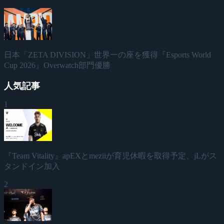
日本「ZETA DIVISION」世界一の座を獲得『Esports World
Cup 2026』Overwatch部門優勝
人気記事
1
『Team Vitality』apEXとmeziiが育児休暇を取得予定、jLがス
タンドイン加入
2