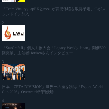
『Team Vitality』apEXとmeziiが育児休暇を取得予定、jLがス
タンドイン加入
2
『StarCraft II』個人主催大会「Legacy Weekly Japan」開催500
回突破、主催者Horikenさんインタビュー
3
日本「ZETA DIVISION」世界一の座を獲得『Esports World
Cup 2026』Overwatch部門優勝
4