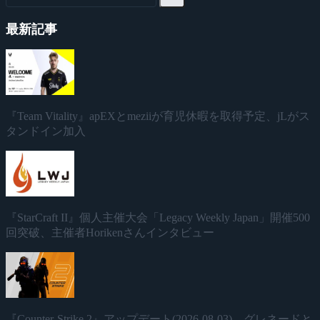
最新記事
『Team Vitality』apEXとmeziiが育児休暇を取得予定、jLがス
タンドイン加入
『StarCraft II』個人主催大会「Legacy Weekly Japan」開催500
回突破、主催者Horikenさんインタビュー
『Counter-Strike 2』アップデート(2026-08-03)、グレネードと