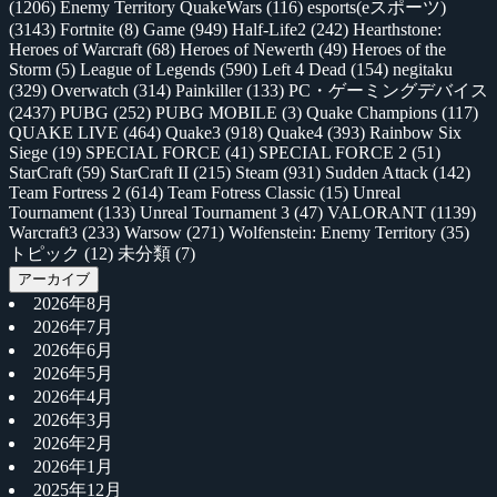
(1206)
Enemy Territory QuakeWars
(116)
esports(eスポーツ)
(3143)
Fortnite
(8)
Game
(949)
Half-Life2
(242)
Hearthstone:
Heroes of Warcraft
(68)
Heroes of Newerth
(49)
Heroes of the
Storm
(5)
League of Legends
(590)
Left 4 Dead
(154)
negitaku
(329)
Overwatch
(314)
Painkiller
(133)
PC・ゲーミングデバイス
(2437)
PUBG
(252)
PUBG MOBILE
(3)
Quake Champions
(117)
QUAKE LIVE
(464)
Quake3
(918)
Quake4
(393)
Rainbow Six
Siege
(19)
SPECIAL FORCE
(41)
SPECIAL FORCE 2
(51)
StarCraft
(59)
StarCraft II
(215)
Steam
(931)
Sudden Attack
(142)
Team Fortress 2
(614)
Team Fotress Classic
(15)
Unreal
Tournament
(133)
Unreal Tournament 3
(47)
VALORANT
(1139)
Warcraft3
(233)
Warsow
(271)
Wolfenstein: Enemy Territory
(35)
トピック
(12)
未分類
(7)
アーカイブ
2026年8月
2026年7月
2026年6月
2026年5月
2026年4月
2026年3月
2026年2月
2026年1月
2025年12月