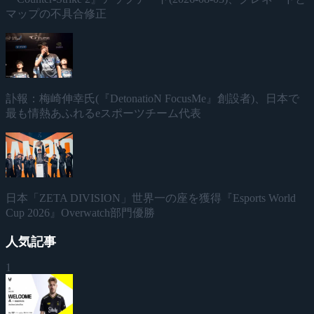
マップの不具合修正
訃報：梅崎伸幸氏(『DetonatioN FocusMe』創設者)、日本で
最も情熱あふれるeスポーツチーム代表
日本「ZETA DIVISION」世界一の座を獲得『Esports World
Cup 2026』Overwatch部門優勝
人気記事
1