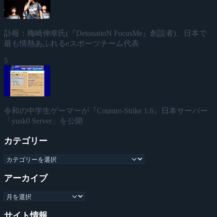
訃報：梅崎伸幸氏(『DetonatioN FocusMe』創設者)、日本で
最も情熱あふれるeスポーツチーム代表
5
令和の中学生ゲーマーが『Counter-Strike 1.6』日本サーバー
「yusk0 Server」を公開
カテゴリー
アーカイブ
サイト情報