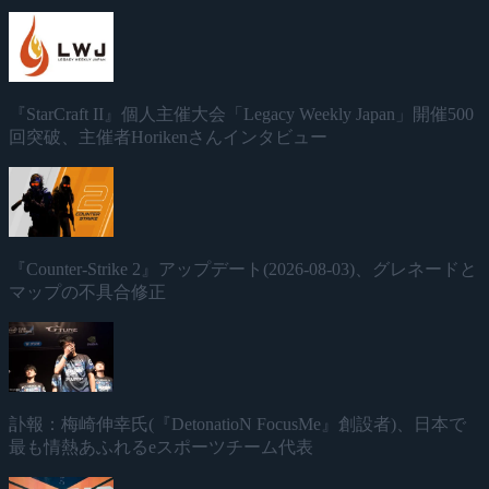
『StarCraft II』個人主催大会「Legacy Weekly Japan」開催500
回突破、主催者Horikenさんインタビュー
『Counter-Strike 2』アップデート(2026-08-03)、グレネードと
マップの不具合修正
訃報：梅崎伸幸氏(『DetonatioN FocusMe』創設者)、日本で
最も情熱あふれるeスポーツチーム代表