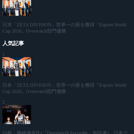
日本「ZETA DIVISION」世界一の座を獲得『Esports World
Cup 2026』Overwatch部門優勝
人気記事
1
日本「ZETA DIVISION」世界一の座を獲得『Esports World
Cup 2026』Overwatch部門優勝
2
訃報：梅崎伸幸氏(『DetonatioN FocusMe』創設者)、日本で