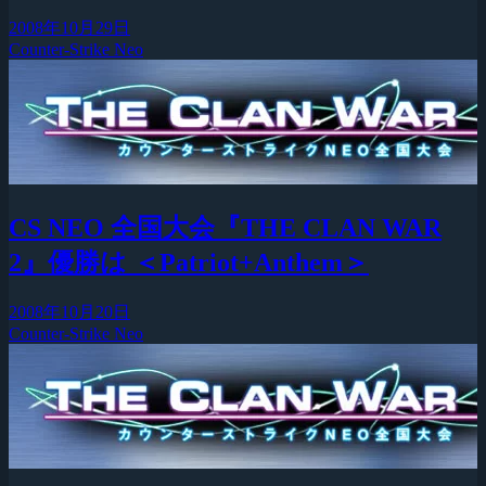
2008年10月29日
Counter-Strike Neo
CS NEO 全国大会『THE CLAN WAR
2』優勝は ＜Patriot+Anthem＞
2008年10月20日
Counter-Strike Neo