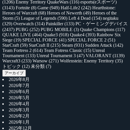
(1206)
Enemy Territory QuakeWars
(116)
esports(eスポーツ)
(3143)
Fortnite
(8)
Game
(949)
Half-Life2
(242)
Hearthstone:
Heroes of Warcraft
(68)
Heroes of Newerth
(49)
Heroes of the
Storm
(5)
League of Legends
(590)
Left 4 Dead
(154)
negitaku
(329)
Overwatch
(314)
Painkiller
(133)
PC・ゲーミングデバイス
(2437)
PUBG
(252)
PUBG MOBILE
(3)
Quake Champions
(117)
QUAKE LIVE
(464)
Quake3
(918)
Quake4
(393)
Rainbow Six
Siege
(19)
SPECIAL FORCE
(41)
SPECIAL FORCE 2
(51)
StarCraft
(59)
StarCraft II
(215)
Steam
(931)
Sudden Attack
(142)
Team Fortress 2
(614)
Team Fotress Classic
(15)
Unreal
Tournament
(133)
Unreal Tournament 3
(47)
VALORANT
(1139)
Warcraft3
(233)
Warsow
(271)
Wolfenstein: Enemy Territory
(35)
トピック
(12)
未分類
(7)
アーカイブ
2026年8月
2026年7月
2026年6月
2026年5月
2026年4月
2026年3月
2026年2月
2026年1月
2025年12月