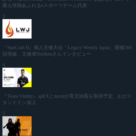
最も情熱あふれるeスポーツチーム代表
3
『StarCraft II』個人主催大会「Legacy Weekly Japan」開催500
回突破、主催者Horikenさんインタビュー
4
『Team Vitality』apEXとmeziiが育児休暇を取得予定、jLがス
タンドイン加入
5