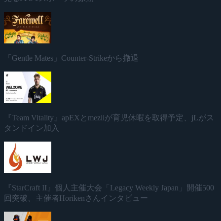
「Gentle Mates」Counter-Strikeから撤退
『Team Vitality』apEXとmeziiが育児休暇を取得予定、jLがス
タンドイン加入
『StarCraft II』個人主催大会「Legacy Weekly Japan」開催500
回突破、主催者Horikenさんインタビュー