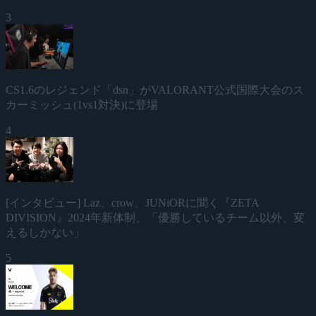
3
CS1.6のレジェンド「dsn」がVALORANT公式国際大会のス
カーミッシュ(1vs1対決)に登場
4
[インタビュー] Laz、crow、JUNiORに聞く『ZETA
DIVISION』2024年新体制、「優勝しているチーム以外、変
えるしかない」
5