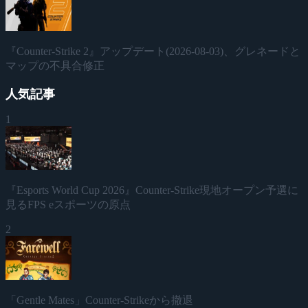
『Counter-Strike 2』アップデート(2026-08-03)、グレネードと
マップの不具合修正
人気記事
1
『Esports World Cup 2026』Counter-Strike現地オープン予選に
見るFPS eスポーツの原点
2
「Gentle Mates」Counter-Strikeから撤退