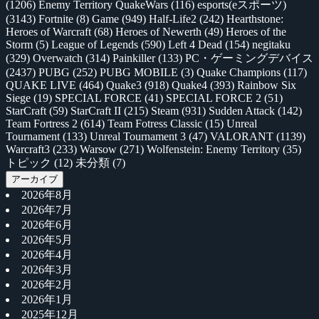
(1206)
Enemy Territory QuakeWars
(116)
esports(eスポーツ)
(3143)
Fortnite
(8)
Game
(949)
Half-Life2
(242)
Hearthstone:
Heroes of Warcraft
(68)
Heroes of Newerth
(49)
Heroes of the
Storm
(5)
League of Legends
(590)
Left 4 Dead
(154)
negitaku
(329)
Overwatch
(314)
Painkiller
(133)
PC・ゲーミングデバイス
(2437)
PUBG
(252)
PUBG MOBILE
(3)
Quake Champions
(117)
QUAKE LIVE
(464)
Quake3
(918)
Quake4
(393)
Rainbow Six
Siege
(19)
SPECIAL FORCE
(41)
SPECIAL FORCE 2
(51)
StarCraft
(59)
StarCraft II
(215)
Steam
(931)
Sudden Attack
(142)
Team Fortress 2
(614)
Team Fotress Classic
(15)
Unreal
Tournament
(133)
Unreal Tournament 3
(47)
VALORANT
(1139)
Warcraft3
(233)
Warsow
(271)
Wolfenstein: Enemy Territory
(35)
トピック
(12)
未分類
(7)
アーカイブ
2026年8月
2026年7月
2026年6月
2026年5月
2026年4月
2026年3月
2026年2月
2026年1月
2025年12月