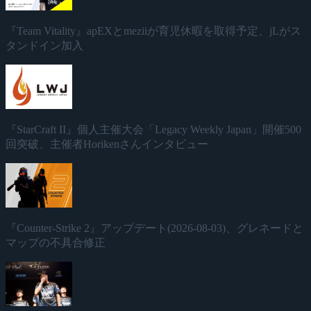
『Team Vitality』apEXとmeziiが育児休暇を取得予定、jLがス
タンドイン加入
『StarCraft II』個人主催大会「Legacy Weekly Japan」開催500
回突破、主催者Horikenさんインタビュー
『Counter-Strike 2』アップデート(2026-08-03)、グレネードと
マップの不具合修正