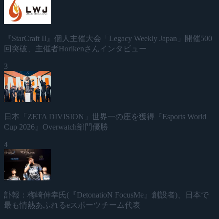
『StarCraft II』個人主催大会「Legacy Weekly Japan」開催500
回突破、主催者Horikenさんインタビュー
3
日本「ZETA DIVISION」世界一の座を獲得『Esports World
Cup 2026』Overwatch部門優勝
4
訃報：梅崎伸幸氏(『DetonatioN FocusMe』創設者)、日本で
最も情熱あふれるeスポーツチーム代表