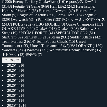
(1206)
Enemy Territory QuakeWars
(116)
esports(eスポーツ)
(3143)
Fortnite
(8)
Game
(949)
Half-Life2
(242)
Hearthstone:
Heroes of Warcraft
(68)
Heroes of Newerth
(49)
Heroes of the
Storm
(5)
League of Legends
(590)
Left 4 Dead
(154)
negitaku
(329)
Overwatch
(314)
Painkiller
(133)
PC・ゲーミングデバイス
(2437)
PUBG
(252)
PUBG MOBILE
(3)
Quake Champions
(117)
QUAKE LIVE
(464)
Quake3
(918)
Quake4
(393)
Rainbow Six
Siege
(19)
SPECIAL FORCE
(41)
SPECIAL FORCE 2
(51)
StarCraft
(59)
StarCraft II
(215)
Steam
(931)
Sudden Attack
(142)
Team Fortress 2
(614)
Team Fotress Classic
(15)
Unreal
Tournament
(133)
Unreal Tournament 3
(47)
VALORANT
(1139)
Warcraft3
(233)
Warsow
(271)
Wolfenstein: Enemy Territory
(35)
トピック
(12)
未分類
(7)
アーカイブ
2026年8月
2026年7月
2026年6月
2026年5月
2026年4月
2026年3月
2026年2月
2026年1月
2025年12月