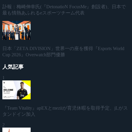
訃報：梅崎伸幸氏(『DetonatioN FocusMe』創設者)、日本で
最も情熱あふれるeスポーツチーム代表
日本「ZETA DIVISION」世界一の座を獲得『Esports World
Cup 2026』Overwatch部門優勝
人気記事
1
『Team Vitality』apEXとmeziiが育児休暇を取得予定、jLがス
タンドイン加入
2