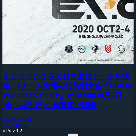
オフラインで真の日本最強チームを決
定、6チーム出場の招待制大会『EDION
VALORANT CUP』が2020年10月2日
(金)～4日(日)に無観客で開催
2020年9月3日
VALORANT
« Prev
1
2