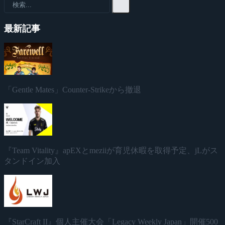
最新記事
「Gentle Mates」Counter-Strikeから撤退
『Team Vitality』apEXとmeziiが育児休暇を取得予定、jLがス
タンドイン加入
『StarCraft II』個人主催大会「Legacy Weekly Japan」開催500