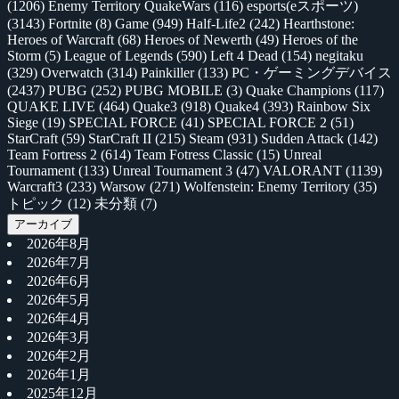
(1206)
Enemy Territory QuakeWars
(116)
esports(eスポーツ)
(3143)
Fortnite
(8)
Game
(949)
Half-Life2
(242)
Hearthstone:
Heroes of Warcraft
(68)
Heroes of Newerth
(49)
Heroes of the
Storm
(5)
League of Legends
(590)
Left 4 Dead
(154)
negitaku
(329)
Overwatch
(314)
Painkiller
(133)
PC・ゲーミングデバイス
(2437)
PUBG
(252)
PUBG MOBILE
(3)
Quake Champions
(117)
QUAKE LIVE
(464)
Quake3
(918)
Quake4
(393)
Rainbow Six
Siege
(19)
SPECIAL FORCE
(41)
SPECIAL FORCE 2
(51)
StarCraft
(59)
StarCraft II
(215)
Steam
(931)
Sudden Attack
(142)
Team Fortress 2
(614)
Team Fotress Classic
(15)
Unreal
Tournament
(133)
Unreal Tournament 3
(47)
VALORANT
(1139)
Warcraft3
(233)
Warsow
(271)
Wolfenstein: Enemy Territory
(35)
トピック
(12)
未分類
(7)
アーカイブ
2026年8月
2026年7月
2026年6月
2026年5月
2026年4月
2026年3月
2026年2月
2026年1月
2025年12月