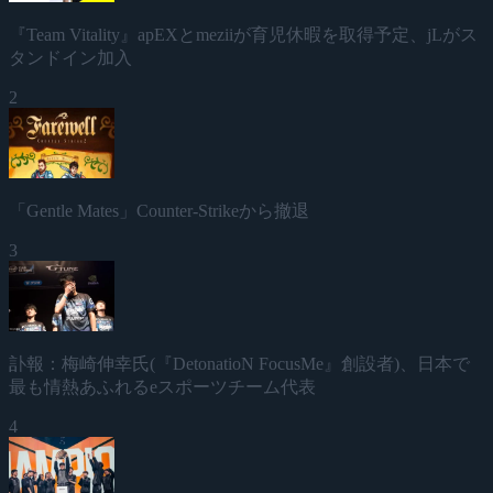
『Team Vitality』apEXとmeziiが育児休暇を取得予定、jLがス
タンドイン加入
2
「Gentle Mates」Counter-Strikeから撤退
3
訃報：梅崎伸幸氏(『DetonatioN FocusMe』創設者)、日本で
最も情熱あふれるeスポーツチーム代表
4