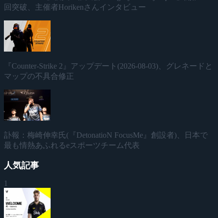
回突破、主催者Horikenさんインタビュー
『Counter-Strike 2』アップデート(2026-08-03)、グレネードと
マップの不具合修正
訃報：梅崎伸幸氏(『DetonatioN FocusMe』創設者)、日本で
最も情熱あふれるeスポーツチーム代表
人気記事
1