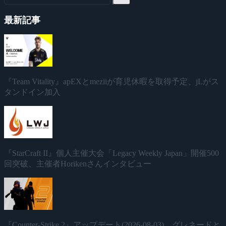
最新記事
『Team Vitality』apEXとmeziiが育児休暇を取得予定、jLがス
タンドイン加入
『StarCraft II』個人主催大会「Legacy Weekly Japan」開催500
回突破、主催者Horikenさんインタビュー
『Counter-Strike 2』アップデート(2026-08-03)、グレネードと