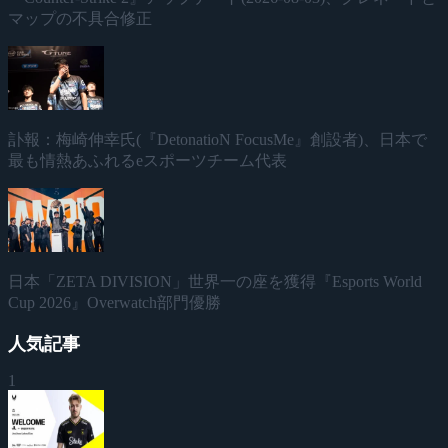
マップの不具合修正
訃報：梅崎伸幸氏(『DetonatioN FocusMe』創設者)、日本で
最も情熱あふれるeスポーツチーム代表
日本「ZETA DIVISION」世界一の座を獲得『Esports World
Cup 2026』Overwatch部門優勝
人気記事
1