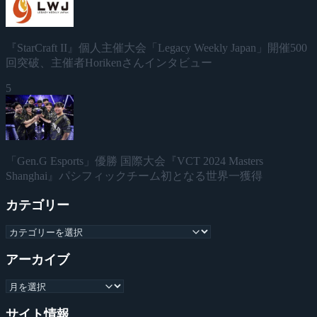
『StarCraft II』個人主催大会「Legacy Weekly Japan」開催500
回突破、主催者Horikenさんインタビュー
5
「Gen.G Esports」優勝 国際大会『VCT 2024 Masters
Shanghai』パシフィックチーム初となる世界一獲得
カテゴリー
アーカイブ
サイト情報