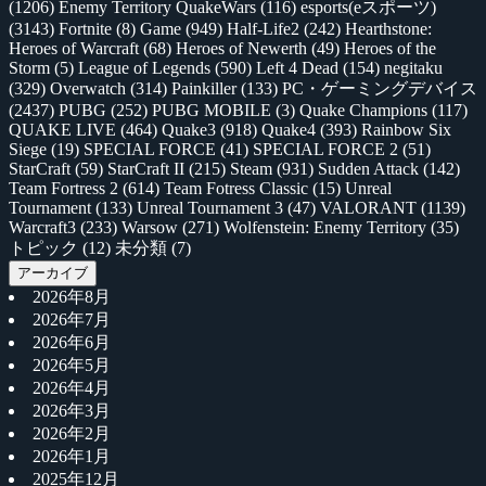
(1206)
Enemy Territory QuakeWars
(116)
esports(eスポーツ)
(3143)
Fortnite
(8)
Game
(949)
Half-Life2
(242)
Hearthstone:
Heroes of Warcraft
(68)
Heroes of Newerth
(49)
Heroes of the
Storm
(5)
League of Legends
(590)
Left 4 Dead
(154)
negitaku
(329)
Overwatch
(314)
Painkiller
(133)
PC・ゲーミングデバイス
(2437)
PUBG
(252)
PUBG MOBILE
(3)
Quake Champions
(117)
QUAKE LIVE
(464)
Quake3
(918)
Quake4
(393)
Rainbow Six
Siege
(19)
SPECIAL FORCE
(41)
SPECIAL FORCE 2
(51)
StarCraft
(59)
StarCraft II
(215)
Steam
(931)
Sudden Attack
(142)
Team Fortress 2
(614)
Team Fotress Classic
(15)
Unreal
Tournament
(133)
Unreal Tournament 3
(47)
VALORANT
(1139)
Warcraft3
(233)
Warsow
(271)
Wolfenstein: Enemy Territory
(35)
トピック
(12)
未分類
(7)
アーカイブ
2026年8月
2026年7月
2026年6月
2026年5月
2026年4月
2026年3月
2026年2月
2026年1月
2025年12月