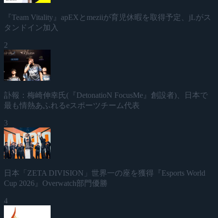
『Team Vitality』apEXとmeziiが育児休暇を取得予定、jLがス
タンドイン加入
2
訃報：梅崎伸幸氏(『DetonatioN FocusMe』創設者)、日本で
最も情熱あふれるeスポーツチーム代表
3
日本「ZETA DIVISION」世界一の座を獲得『Esports World
Cup 2026』Overwatch部門優勝
4