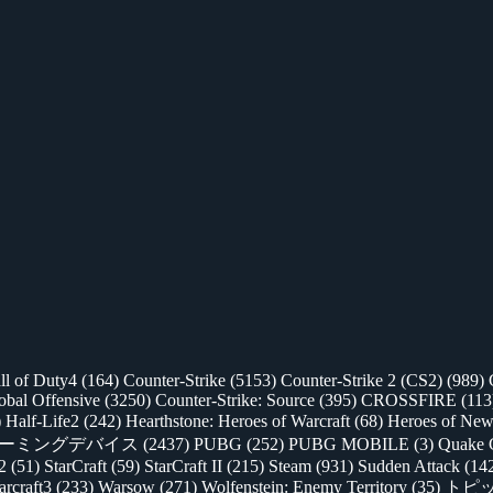
ll of Duty4
(164)
Counter-Strike
(5153)
Counter-Strike 2 (CS2)
(989)
lobal Offensive
(3250)
Counter-Strike: Source
(395)
CROSSFIRE
(113
)
Half-Life2
(242)
Hearthstone: Heroes of Warcraft
(68)
Heroes of New
ゲーミングデバイス
(2437)
PUBG
(252)
PUBG MOBILE
(3)
Quake 
 2
(51)
StarCraft
(59)
StarCraft II
(215)
Steam
(931)
Sudden Attack
(14
rcraft3
(233)
Warsow
(271)
Wolfenstein: Enemy Territory
(35)
トピ