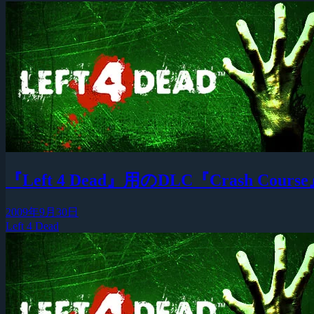
『Left 4 Dead』用のDLC『Crash 
2009年9月30日
Left 4 Dead