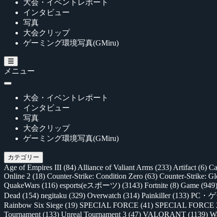
大会・イベントレポート
インタビュー
写真
大会クリップ
ゲーミング環境写真(GMiru)
メニュー
大会・イベントレポート
インタビュー
写真
大会クリップ
ゲーミング環境写真(GMiru)
カテゴリー
Age of Empires III
(84)
Alliance of Valiant Arms
(233)
Artifact
(6)
Ca
Online 2
(18)
Counter-Strike: Condition Zero
(63)
Counter-Strike: G
QuakeWars
(116)
esports(eスポーツ)
(3143)
Fortnite
(8)
Game
(949
Dead
(154)
negitaku
(329)
Overwatch
(314)
Painkiller
(133)
PC・
Rainbow Six Siege
(19)
SPECIAL FORCE
(41)
SPECIAL FORCE
Tournament
(133)
Unreal Tournament 3
(47)
VALORANT
(1139)
Wa