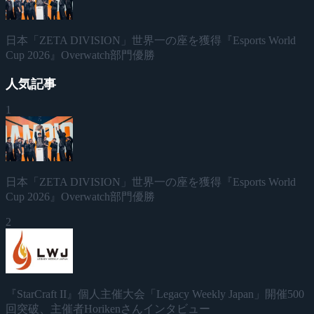
日本「ZETA DIVISION」世界一の座を獲得『Esports World
Cup 2026』Overwatch部門優勝
人気記事
1
日本「ZETA DIVISION」世界一の座を獲得『Esports World
Cup 2026』Overwatch部門優勝
2
『StarCraft II』個人主催大会「Legacy Weekly Japan」開催500
回突破、主催者Horikenさんインタビュー