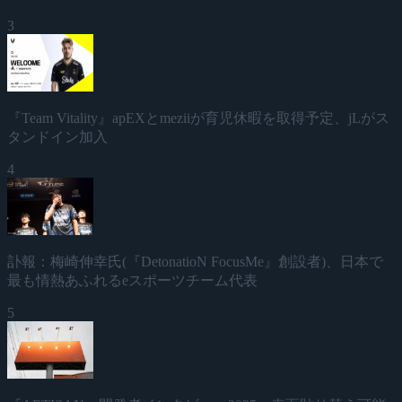
3
『Team Vitality』apEXとmeziiが育児休暇を取得予定、jLがス
タンドイン加入
4
訃報：梅崎伸幸氏(『DetonatioN FocusMe』創設者)、日本で
最も情熱あふれるeスポーツチーム代表
5