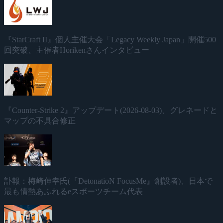
『StarCraft II』個人主催大会「Legacy Weekly Japan」開催500
回突破、主催者Horikenさんインタビュー
『Counter-Strike 2』アップデート(2026-08-03)、グレネードと
マップの不具合修正
訃報：梅崎伸幸氏(『DetonatioN FocusMe』創設者)、日本で
最も情熱あふれるeスポーツチーム代表