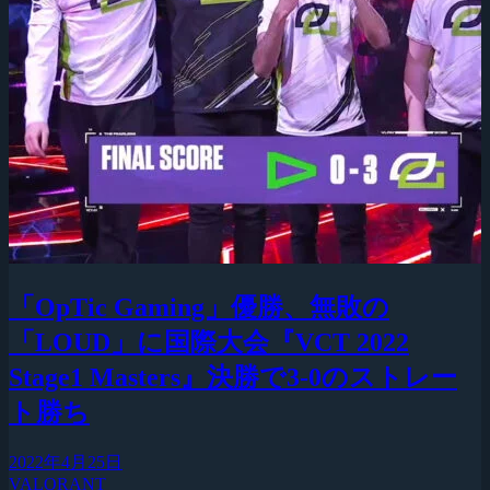
「OpTic Gaming」優勝、無敗の
「LOUD」に国際大会『VCT 2022
Stage1 Masters』決勝で3-0のストレー
ト勝ち
2022年4月25日
VALORANT