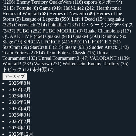
(1206)
Enemy Territory QuakeWars
(116)
esports(eスポーツ)
(3143)
Fortnite
(8)
Game
(949)
Half-Life2
(242)
Hearthstone:
Heroes of Warcraft
(68)
Heroes of Newerth
(49)
Heroes of the
Storm
(5)
League of Legends
(590)
Left 4 Dead
(154)
negitaku
(329)
Overwatch
(314)
Painkiller
(133)
PC・ゲーミングデバイス
(2437)
PUBG
(252)
PUBG MOBILE
(3)
Quake Champions
(117)
QUAKE LIVE
(464)
Quake3
(918)
Quake4
(393)
Rainbow Six
Siege
(19)
SPECIAL FORCE
(41)
SPECIAL FORCE 2
(51)
StarCraft
(59)
StarCraft II
(215)
Steam
(931)
Sudden Attack
(142)
Team Fortress 2
(614)
Team Fotress Classic
(15)
Unreal
Tournament
(133)
Unreal Tournament 3
(47)
VALORANT
(1139)
Warcraft3
(233)
Warsow
(271)
Wolfenstein: Enemy Territory
(35)
トピック
(12)
未分類
(7)
アーカイブ
2026年8月
2026年7月
2026年6月
2026年5月
2026年4月
2026年3月
2026年2月
2026年1月
2025年12月