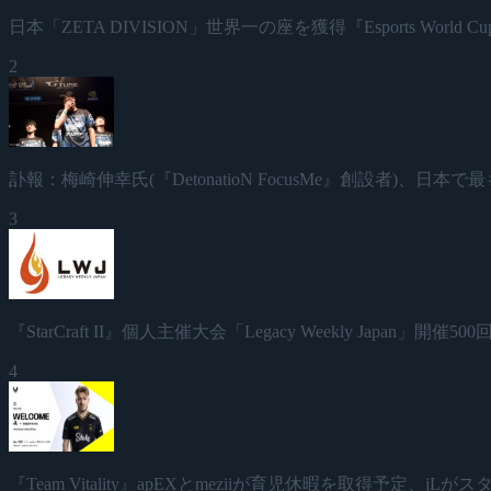
日本「ZETA DIVISION」世界一の座を獲得『Esports World Cup
2
訃報：梅崎伸幸氏(『DetonatioN FocusMe』創設者)、
3
『StarCraft II』個人主催大会「Legacy Weekly Japan」
4
『Team Vitality』apEXとmeziiが育児休暇を取得予定、jL