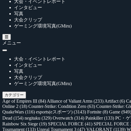
大会・イベントレポート
インタビュー
写真
大会クリップ
ゲーミング環境写真(GMiru)
メニュー
大会・イベントレポート
インタビュー
写真
大会クリップ
ゲーミング環境写真(GMiru)
カテゴリー
Age of Empires III
(84)
Alliance of Valiant Arms
(233)
Artifact
(6)
Ca
Online 2
(18)
Counter-Strike: Condition Zero
(63)
Counter-Strike: G
QuakeWars
(116)
esports(eスポーツ)
(3143)
Fortnite
(8)
Game
(949
Dead
(154)
negitaku
(329)
Overwatch
(314)
Painkiller
(133)
PC・
Rainbow Six Siege
(19)
SPECIAL FORCE
(41)
SPECIAL FORCE
Tournament
(133)
Unreal Tournament 3
(47)
VALORANT
(1139)
Wa