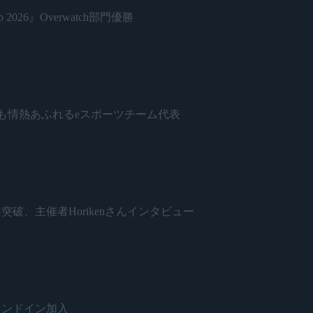
 2026』Overwatch部門優勝
日本で最も情熱あふれるeスポーツチーム代表
開催500回突破、主催者Horikenさんインタビュー
がスタンドイン加入