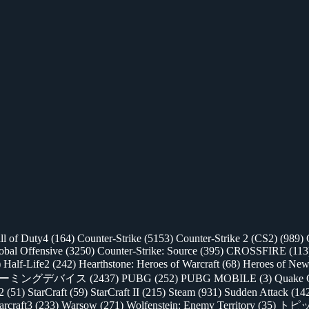
ll of Duty4
(164)
Counter-Strike
(5153)
Counter-Strike 2 (CS2)
(989)
lobal Offensive
(3250)
Counter-Strike: Source
(395)
CROSSFIRE
(113
)
Half-Life2
(242)
Hearthstone: Heroes of Warcraft
(68)
Heroes of New
ゲーミングデバイス
(2437)
PUBG
(252)
PUBG MOBILE
(3)
Quake 
 2
(51)
StarCraft
(59)
StarCraft II
(215)
Steam
(931)
Sudden Attack
(14
rcraft3
(233)
Warsow
(271)
Wolfenstein: Enemy Territory
(35)
トピ