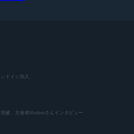
がスタンドイン加入
開催500回突破、主催者Horikenさんインタビュー