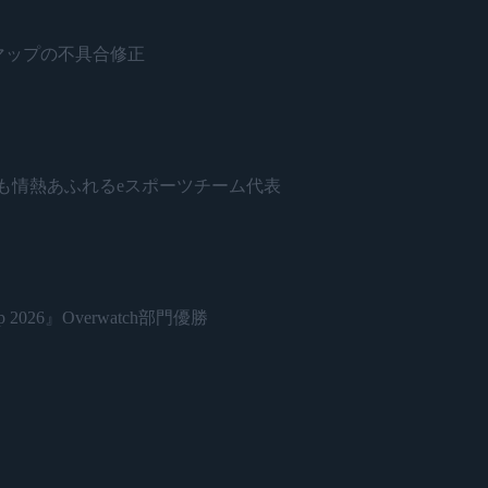
ネードとマップの不具合修正
日本で最も情熱あふれるeスポーツチーム代表
 2026』Overwatch部門優勝