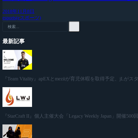
2018年11月8日
esports(eスポーツ)
最新記事
『Team Vitality』apEXとmeziiが育児休暇を取得予定、jL
『StarCraft II』個人主催大会「Legacy Weekly Japan」