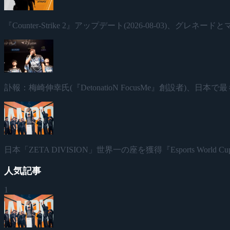
『Counter-Strike 2』アップデート(2026-08-03)、グレ
訃報：梅崎伸幸氏(『DetonatioN FocusMe』創設者)、
日本「ZETA DIVISION」世界一の座を獲得『Esports World Cup
人気記事
1