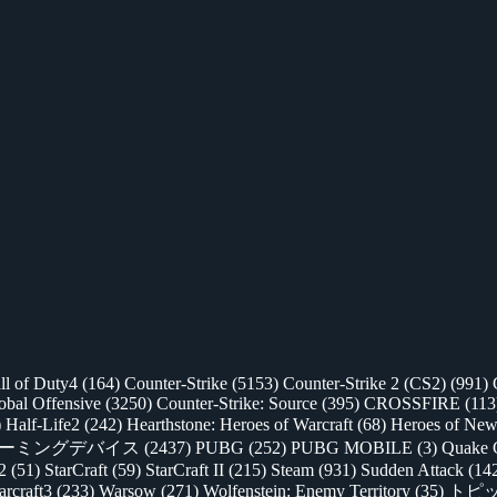
ll of Duty4
(164)
Counter-Strike
(5153)
Counter-Strike 2 (CS2)
(991)
lobal Offensive
(3250)
Counter-Strike: Source
(395)
CROSSFIRE
(113
)
Half-Life2
(242)
Hearthstone: Heroes of Warcraft
(68)
Heroes of New
ゲーミングデバイス
(2437)
PUBG
(252)
PUBG MOBILE
(3)
Quake 
 2
(51)
StarCraft
(59)
StarCraft II
(215)
Steam
(931)
Sudden Attack
(14
rcraft3
(233)
Warsow
(271)
Wolfenstein: Enemy Territory
(35)
トピ