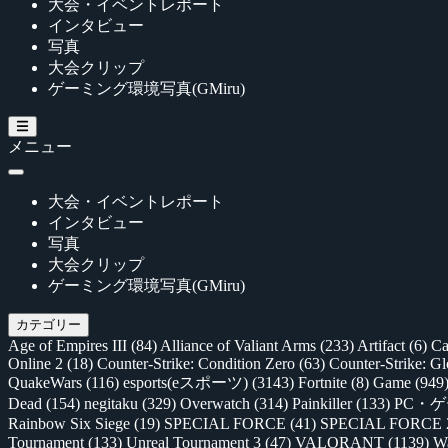
大会・イベントレポート
インタビュー
写真
大会クリップ
ゲーミング環境写真(GMiru)
メニュー
大会・イベントレポート
インタビュー
写真
大会クリップ
ゲーミング環境写真(GMiru)
カテゴリー
Age of Empires III
(84)
Alliance of Valiant Arms
(233)
Artifact
(6)
Ca
Online 2
(18)
Counter-Strike: Condition Zero
(63)
Counter-Strike: G
QuakeWars
(116)
esports(eスポーツ)
(3143)
Fortnite
(8)
Game
(949
Dead
(154)
negitaku
(329)
Overwatch
(314)
Painkiller
(133)
PC・
Rainbow Six Siege
(19)
SPECIAL FORCE
(41)
SPECIAL FORCE
Tournament
(133)
Unreal Tournament 3
(47)
VALORANT
(1139)
Wa