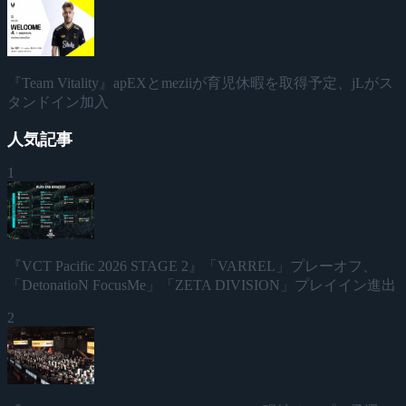
『Team Vitality』apEXとmeziiが育児休暇を取得予定、jLがス
タンドイン加入
人気記事
1
『VCT Pacific 2026 STAGE 2』「VARREL」プレーオフ、
「DetonatioN FocusMe」「ZETA DIVISION」プレイイン進出
2