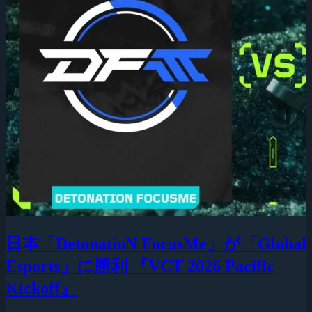
日本「DetonatioN FocusMe」が「Global
Esports」に勝利 『VCT 2026 Pacific
Kickoff』