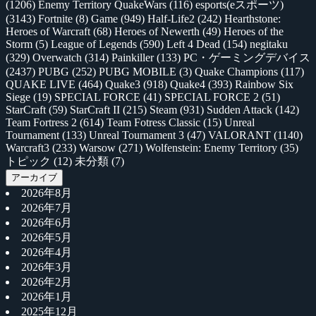
(1206)
Enemy Territory QuakeWars
(116)
esports(eスポーツ)
(3143)
Fortnite
(8)
Game
(949)
Half-Life2
(242)
Hearthstone:
Heroes of Warcraft
(68)
Heroes of Newerth
(49)
Heroes of the
Storm
(5)
League of Legends
(590)
Left 4 Dead
(154)
negitaku
(329)
Overwatch
(314)
Painkiller
(133)
PC・ゲーミングデバイス
(2437)
PUBG
(252)
PUBG MOBILE
(3)
Quake Champions
(117)
QUAKE LIVE
(464)
Quake3
(918)
Quake4
(393)
Rainbow Six
Siege
(19)
SPECIAL FORCE
(41)
SPECIAL FORCE 2
(51)
StarCraft
(59)
StarCraft II
(215)
Steam
(931)
Sudden Attack
(142)
Team Fortress 2
(614)
Team Fotress Classic
(15)
Unreal
Tournament
(133)
Unreal Tournament 3
(47)
VALORANT
(1140)
Warcraft3
(233)
Warsow
(271)
Wolfenstein: Enemy Territory
(35)
トピック
(12)
未分類
(7)
アーカイブ
2026年8月
2026年7月
2026年6月
2026年5月
2026年4月
2026年3月
2026年2月
2026年1月
2025年12月